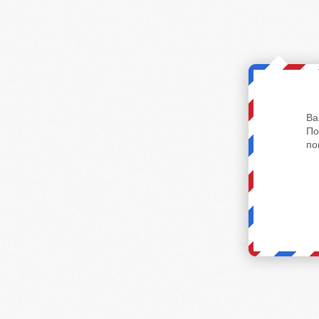
Ва
По
по