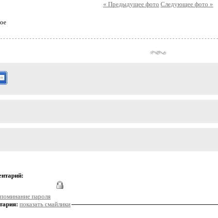
« Предыдущее фото
Следующее фото »
ое
ентарий:
поминание пароля
тария:
показать смайлики