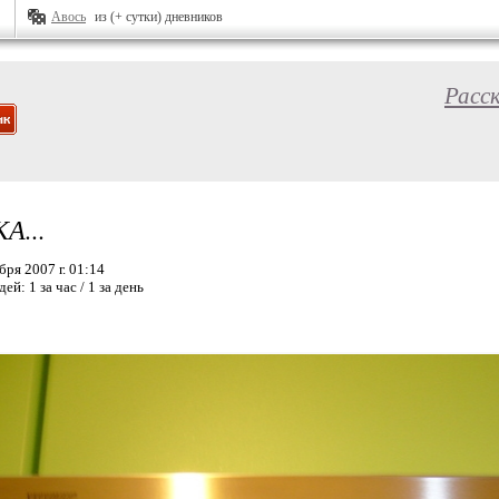
Авось
из (+ сутки) дневников
Расс
А...
ря 2007 г. 01:14
дей:
1 за час / 1 за день