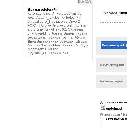
Все (27)
Друзья оффлайн
Рубрики:
Личн
Кого давно нет?
Кого добавить?
-
Kozi-
Agatha_Lastochka
belochka
chrysalide
D_NeeZZ
Diod
Driver2
FORNIT
Glaive_Glaive
greh
i-man3
is-
art
Kiruher
KiryAlf
sa1961
Sanefaira
unknown-blind
Артём_Валентинович
Бездушный_убийца
Группа_Аблом
Диод
Затемненная
Зовущая_Шторм
МарленДитрих
Мне_Нужна_Свобода
Московское_метро
Скучающая_Карнимириэ
Комментарии:
Комментарии:
Добавить комм
Регистрация
/
На
Текст коммен