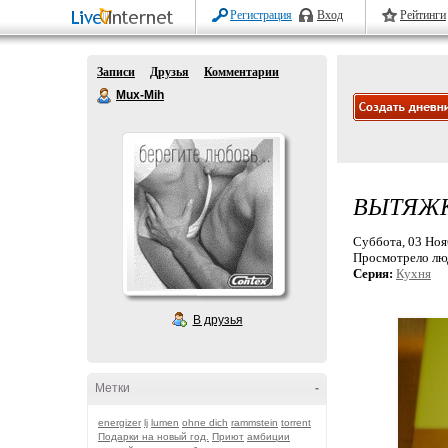
Регистрация
Вход
Рейтинги
Записи
Друзья
Комментарии
Mux-Mih
ВЫТЯЖК
Суббота, 03 Нояб
Просмотрело лю
Серия:
Кухня
В друзья
Метки
-
energizer
lj
lumen
ohne dich
rammstein
torrent
Подарки на новый год.
Приют
амбиции