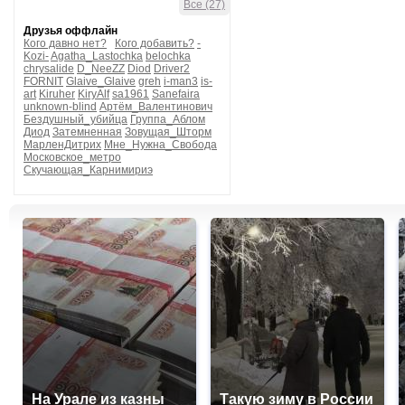
Все (27)
Друзья оффлайн
Кого давно нет?
Кого добавить?
-
Kozi-
Agatha_Lastochka
belochka
chrysalide
D_NeeZZ
Diod
Driver2
FORNIT
Glaive_Glaive
greh
i-man3
is-
art
Kiruher
KiryAlf
sa1961
Sanefaira
unknown-blind
Артём_Валентинович
Бездушный_убийца
Группа_Аблом
Диод
Затемненная
Зовущая_Шторм
МарленДитрих
Мне_Нужна_Свобода
Московское_метро
Скучающая_Карнимириэ
На Урале из казны
Такую зиму в России