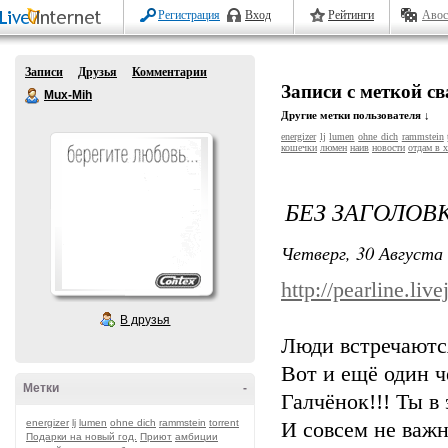
Регистрация
Вход
Рейтинги
Авос
Записи
Друзья
Комментарии
Записи с меткой с
Mux-Mih
Другие метки пользователя ↓
energizer
lj
lumen
ohne dich
rammstein
кошечки
люмен
наив
новости
отдам в 
БЕЗ ЗАГОЛОВ
Четверг, 30 Августа 
http://pearline.li
В друзья
Люди встречаются
Вот и ещё один че
Метки
-
Галчёнок!!! Ты в 
energizer
lj
lumen
ohne dich
rammstein
torrent
И совсем не важн
Подарки на новый год.
Приют
амбиции