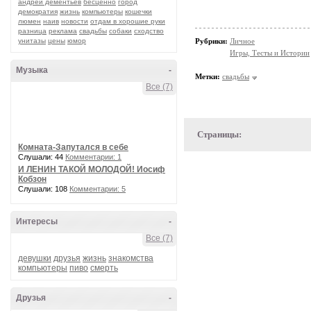
ПОЗДРАВЛЯЮ
андрей дементьев
бесценно
город
демократия
жизнь
компьютеры
кошечки
люмен
наив
новости
отдам в хорошие руки
разница
реклама
свадьбы
собаки
сходство
унитазы
цены
юмор
Рубрики:
Личное
Игры, Тесты и Истории
Музыка
-
Метки:
свадьбы
Все (7)
Страницы:
Комната-Запутался в себе
Слушали: 44
Комментарии: 1
И ЛЕНИН ТАКОЙ МОЛОДОЙ! Иосиф
Кобзон
Слушали: 108
Комментарии: 5
Интересы
-
Все (7)
девушки
друзья
жизнь
знакомства
компьютеры
пиво
смерть
Друзья
-