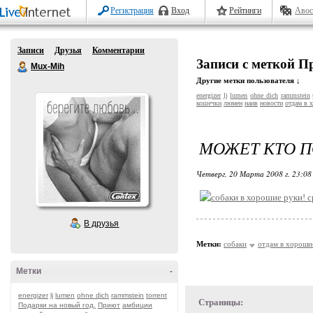
Регистрация
Вход
Рейтинги
Авос
Записи
Друзья
Комментарии
Записи с меткой 
Mux-Mih
Другие метки пользователя ↓
energizer
lj
lumen
ohne dich
rammstein
кошечки
люмен
наив
новости
отдам в 
МОЖЕТ КТО П
Четверг, 20 Марта 2008 г. 23:0
В друзья
Метки:
собаки
отдам в хороши
Метки
-
energizer
lj
lumen
ohne dich
rammstein
torrent
Страницы:
Подарки на новый год.
Приют
амбиции