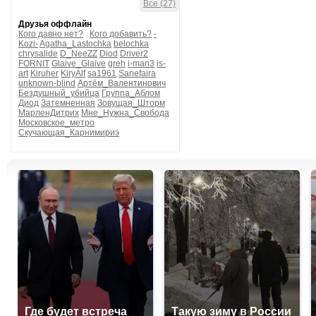
Все (27)
Друзья оффлайн
Кого давно нет?
Кого добавить?
-
Kozi-
Agatha_Lastochka
belochka
chrysalide
D_NeeZZ
Diod
Driver2
FORNIT
Glaive_Glaive
greh
i-man3
is-
art
Kiruher
KiryAlf
sa1961
Sanefaira
unknown-blind
Артём_Валентинович
Бездушный_убийца
Группа_Аблом
Диод
Затемненная
Зовущая_Шторм
МарленДитрих
Мне_Нужна_Свобода
Московское_метро
Скучающая_Карнимириэ
Где будет встреча
Такую зиму в России