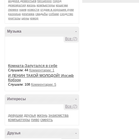
андрей дементьев
бесценно
город
демократия
жизнь
компьютеры
кошечки
люмен
наив
новости
отдам в хорошие руки
разница
реклама
свадьбы
собаки
сходство
унитазы
цены
юмор
Музыка
-
Все (7)
Комната-Запутался в себе
Слушали: 44
Комментарии: 1
И ЛЕНИН ТАКОЙ МОЛОДОЙ! Иосиф
Кобзон
Слушали: 108
Комментарии: 5
Интересы
-
Все (7)
девушки
друзья
жизнь
знакомства
компьютеры
пиво
смерть
Друзья
-