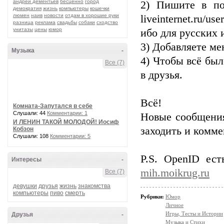
андрей дементьев
бесценно
город
2) Пишите в по
демократия
жизнь
компьютеры
кошечки
люмен
наив
новости
отдам в хорошие руки
liveinternet.ru/
разница
реклама
свадьбы
собаки
сходство
унитазы
цены
юмор
ибо для русских 
3) Добавляете ме
Музыка
-
4) Чтобы всё бы
Все (7)
в друзья.
Всё!
Комната-Запутался в себе
Слушали: 44
Комментарии: 1
Новые сообщения
И ЛЕНИН ТАКОЙ МОЛОДОЙ! Иосиф
заходить и комм
Кобзон
Слушали: 108
Комментарии: 5
P.S. OpenID ес
Интересы
-
mih.moikrug.ru
Все (7)
девушки
друзья
жизнь
знакомства
компьютеры
пиво
смерть
Рубрики:
Юмор
Личное
Игры, Тесты и Истории
Друзья
-
Музыка и Стихи