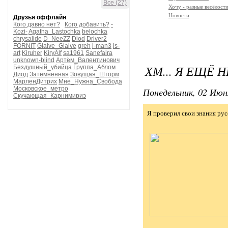
Все (27)
Хочу - разные весёлости
Новости
Друзья оффлайн
Кого давно нет?
Кого добавить?
-
Kozi-
Agatha_Lastochka
belochka
chrysalide
D_NeeZZ
Diod
Driver2
FORNIT
Glaive_Glaive
greh
i-man3
is-
art
Kiruher
KiryAlf
sa1961
Sanefaira
unknown-blind
Артём_Валентинович
ХМ... Я ЕЩЁ 
Бездушный_убийца
Группа_Аблом
Диод
Затемненная
Зовущая_Шторм
МарленДитрих
Мне_Нужна_Свобода
Московское_метро
Понедельник, 02 Июн
Скучающая_Карнимириэ
Я проверил свои знания рус