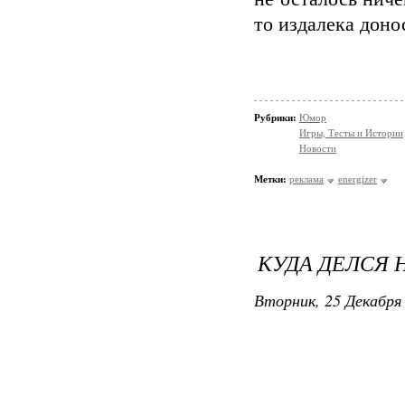
то издалека доно
Это батарейки 
работать!!!
Рубрики:
Юмор
Игры, Тесты и Истории
Новости
Метки:
реклама
energizer
КУДА ДЕЛСЯ 
Вторник, 25 Декабря 
Чегой-то заду
живут одни, в
округе ни души