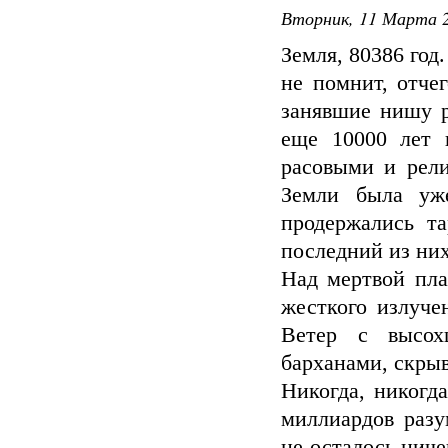
Вторник, 11 Марта 2
Земля, 80386 год
не помнит, отче
занявшие нишу р
еще 10000 лет 
расовыми и рел
Земли была уж
продержались т
последний из них
Над мертвой пла
жесткого излуче
Ветер с высох
барханами, скры
Никогда, никогд
миллиардов разу
не осталось ниче