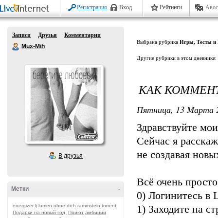
Регистрация
Вход
Рейтинги
Авос
Записи
Друзья
Комментарии
Выбрана рубрика
Игры, Тесты и
Mux-Mih
Другие рубрики в этом дневнике:
КАК КОММЕНТ
Пятница, 13 Марта 2
Здравствуйте мои
Сейчас я расска
не создавая новы
В друзья
Всё очень просто.
Метки
-
0) Логинитесь в L
energizer
lj
lumen
ohne dich
rammstein
torrent
1) Заходите на с
Подарки на новый год.
Приют
амбиции