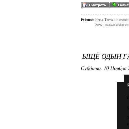
Рубрики:
Игры, Тесты и Истории
Хочу - разные весёлости
ЫЩЁ ОДЫН ГЛ
Суббота, 10 Ноября 
Т
Х
О
к