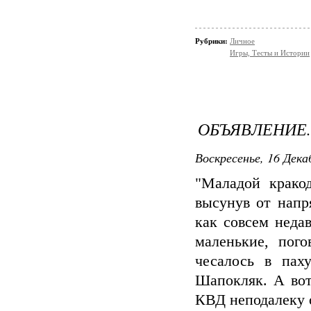
Рубрики:
Личное
Игры, Тесты и Истории
ОБЪЯВЛЕНИЕ..
Воскресенье, 16 Дека
"Маладой кракод
высунув от напр
как совсем неда
маленькие, пог
чесалось в пах
Шапокляк. А вот
КВД неподалеку о