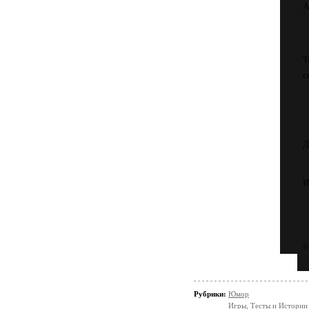
А
с
Д
И
Рубрики:
Юмор
Игры, Тесты и Истории