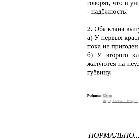
говорят, что в у
- надёжность.
2. Оба клана вып
а) У первых кра
пока не пригоден 
б) У второго к
жалуются на неу
гуёвину.
Рубрики:
Юмор
Игры, Тесты и Истории
НОРМАЛЬНО...