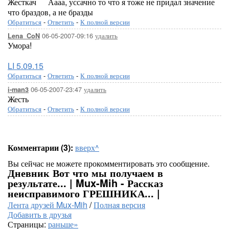
Жесткач
Аааа, уссачно то что я тоже не придал значение
что браздов, а не бразды
Обратиться
-
Ответить
-
К полной версии
06-05-2007-09:16
удалить
Lena_CoN
Умора!
LI 5.09.15
Обратиться
-
Ответить
-
К полной версии
06-05-2007-23:47
удалить
i-man3
Жесть
Обратиться
-
Ответить
-
К полной версии
Комментарии (3):
вверх^
Вы сейчас не можете прокомментировать это сообщение.
Дневник Вот что мы получаем в
результате... | Mux-Mih - Рассказ
неисправимого ГРЕШНИКА... |
Лента друзей Mux-Mih
/
Полная версия
Добавить в друзья
Страницы:
раньше»