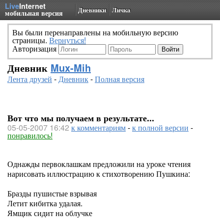
Live
Internet
Дневники
Личка
мобильная версия
Вы были перенаправлены на мобильную версию
страницы.
Вернуться!
Авторизация
Дневник
Mux-Mih
Лента друзей
-
Дневник
-
Полная версия
Вот что мы получаем в результате...
05-05-2007 16:42
к комментариям
-
к полной версии
-
понравилось!
Однажды первоклашкам предложили на уроке чтения
нарисовать иллюстрацию к стихотворению Пушкина:
Бразды пушистые взрывая
Летит кибитка удалая.
Ямщик сидит на облучке