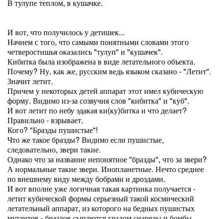
В тулупе теплом, в кушачке.
И вот, что получилось у детишек...
Начнем с того, что самыми понятными словами этого
четверостишья оказались "тулуп" и "кушачек".
Кибитка была изображена в виде летательного объекта.
Почему? Ну, как же, русским ведь языком сказано - "Летит".
Значит летит.
Причем у некоторых детей аппарат этот имел кубическую
форму. Видимо из-за созвучия слов "кибитка" и "куб".
И вот летит по небу эдакая ки(ку)битка и что делает?
Правильно - взрывает.
Кого? "Бразды пушистые"!
Что же такое бразды? Видимо если пушистые,
следовательно, звери такие.
Однако что за название непонятное "бразды", что за звери?
А нормальные такие звери. Инопланетные. Нечто среднее
по внешнему виду между бобрами и дроздами.
И вот вполне уже логичная такая картинка получается -
летит кубической формы серьезный такой космический
летательный аппарат, из которого на бедных пушистых
мутантов - браздов сыплются градом снаряды и бомбы,