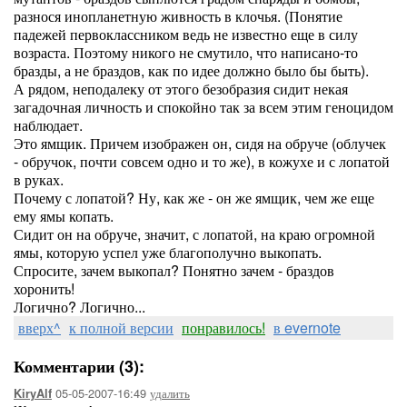
разнося инопланетную живность в клочья. (Понятие
падежей первоклассником ведь не известно еще в силу
возраста. Поэтому никого не смутило, что написано-то
бразды, а не браздов, как по идее должно было бы быть).
А рядом, неподалеку от этого безобразия сидит некая
загадочная личность и спокойно так за всем этим геноцидом
наблюдает.
Это ямщик. Причем изображен он, сидя на обруче (облучек
- обручок, почти совсем одно и то же), в кожухе и с лопатой
в руках.
Почему с лопатой? Ну, как же - он же ямщик, чем же еще
ему ямы копать.
Сидит он на обруче, значит, с лопатой, на краю огромной
ямы, которую успел уже благополучно выкопать.
Спросите, зачем выкопал? Понятно зачем - браздов
хоронить!
Логично? Логично...
вверх^
к полной версии
понравилось!
в evernote
Комментарии (3):
05-05-2007-16:49
удалить
KiryAlf