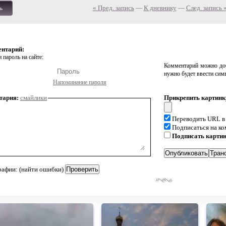
« Пред. запись
—
К дневнику
—
След. запись 
ь
ентарий:
 пароль на сайте:
Комментарий можно доб
нужно будет ввести сим
Напоминание пароля
тария:
смайлики
Прикрепить картинк
Переводить URL в
Подписаться на к
Подписать карти
рафии: (найти ошибки)