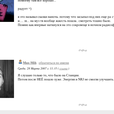
помоему там все хорошо...
радует =)
я это называл сказки наночь. потому что засыпал под них еще ра с
и..... эх... на муз тв вообще жжесть пошла.. смотреть тошно было.
Помню как впервые наткнулся на это сокровеще в ночном радиоэфи
Mux-Mih
обратиться по имени
Среда, 28 Марта 2007 г. 11:35 (
ссылка
)
Я слушаю только то, что было на Станции.
Потом после НЕЁ пошло хуже. Энергия и NRJ не смогли улучшить..