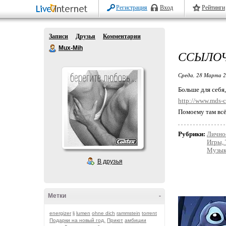
Регистрация
Вход
Рейтинги
Записи
Друзья
Комментарии
Mux-Mih
ССЫЛОЧ
Среда, 28 Марта 2
Больше для себя,
http://www.mds-c
Помоему там всё
Рубрики:
Лично
Игры, 
Музык
В друзья
Метки
-
energizer
lj
lumen
ohne dich
rammstein
torrent
Подарки на новый год.
Приют
амбиции