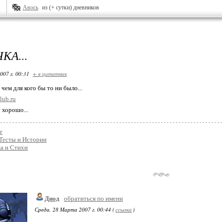
Авось
из (+ сутки) дневников
КА...
007 г. 00:31
+ в цитатник
 чем для кого бы то ни было...
lub.ru
 хорошо...
е
Тесты и Истории
а и Стихи
Диод
обратиться по имени
Среда, 28 Марта 2007 г. 00:44 (
ссылка
)