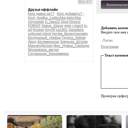
Все (27)
Комментироват
Друзья оффлайн
Кого давно нет?
Кого добавить?
-
Kozi-
Agatha_Lastochka
belochka
chrysalide
D_NeeZZ
Diod
Driver2
FORNIT
Glaive_Glaive
greh
i-man3
is-
Добавить комм
art
Kiruher
KiryAlf
sa1961
Sanefaira
Введите свое имя и
unknown-blind
Артём_Валентинович
Бездушный_убийца
Группа_Аблом
Диод
Затемненная
Зовущая_Шторм
МарленДитрих
Мне_Нужна_Свобода
Регистрация
Московское_метро
Скучающая_Карнимириэ
Текст коммен
Проверка орфог