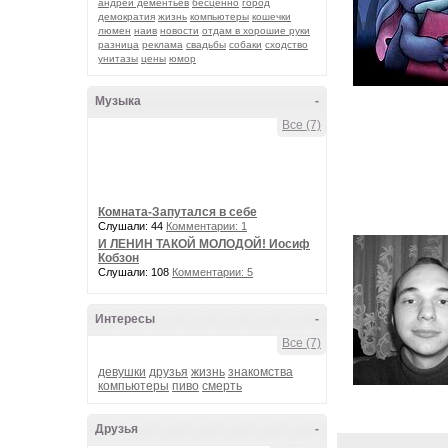
андрей дементьев
бесценно
город
демократия
жизнь
компьютеры
кошечки
люмен
наив
новости
отдам в хорошие руки
разница
реклама
свадьбы
собаки
сходство
унитазы
цены
юмор
Музыка
-
Все (7)
Комната-Запутался в себе
Слушали: 44
Комментарии: 1
И ЛЕНИН ТАКОЙ МОЛОДОЙ! Иосиф
Кобзон
Слушали: 108
Комментарии: 5
Интересы
-
Все (7)
девушки
друзья
жизнь
знакомства
компьютеры
пиво
смерть
Друзья
-