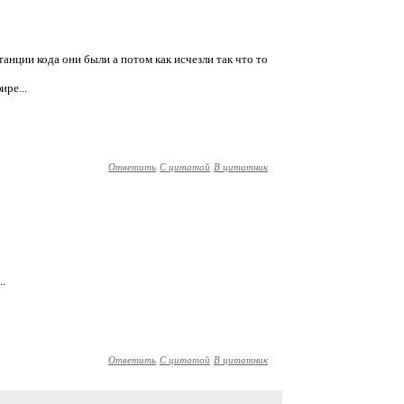
танции кода они были а потом как исчезли так что то
ре...
Ответить
С цитатой
В цитатник
.
Ответить
С цитатой
В цитатник