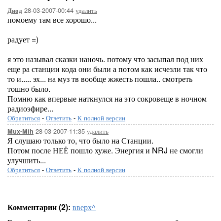
28-03-2007-00:44
удалить
Диод
помоему там все хорошо...
радует =)
я это называл сказки наночь. потому что засыпал под них
еще ра станции кода они были а потом как исчезли так что
то и..... эх... на муз тв вообще жжесть пошла.. смотреть
тошно было.
Помню как впервые наткнулся на это сокровеще в ночном
радиоэфире...
Обратиться
-
Ответить
-
К полной версии
28-03-2007-11:35
удалить
Mux-Mih
Я слушаю только то, что было на Станции.
Потом после НЕЁ пошло хуже. Энергия и NRJ не смогли
улучшить...
Обратиться
-
Ответить
-
К полной версии
Комментарии (2):
вверх^