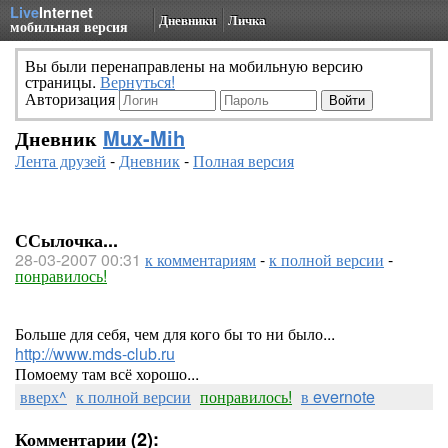
Live
Internet
Дневники
Личка
мобильная версия
Вы были перенаправлены на мобильную версию
страницы.
Вернуться!
Авторизация
Дневник
Mux-Mih
Лента друзей
-
Дневник
-
Полная версия
ССылочка...
28-03-2007 00:31
к комментариям
-
к полной версии
-
понравилось!
Больше для себя, чем для кого бы то ни было...
http://www.mds-club.ru
Помоему там всё хорошо...
вверх^
к полной версии
понравилось!
в evernote
Комментарии (2):