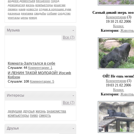
андрей дементьев
бесценно
город
демократия
жизнь
компьютеры
кошечки
люмен
наив
новости
отдам в хорошие руки
Самый дикий зверь зоо
разница
реклама
свадьбы
собаки
сходство
Комментарии
(3)
унитазы
цены
юмор
19:10 21.02.2006
Кошки.
Музыка
-
Категория:
Животн
Все (7)
Комната-Запутался в себе
Слушали: 44
Комментарии: 1
И ЛЕНИН ТАКОЙ МОЛОДОЙ! Иосиф
ОЙ! Не ешь меня
Кобзон
Комментарии
(1)
Слушали: 108
Комментарии: 5
19:03 21.02.2006
Кошки.
Категория:
Животн
Интересы
-
Все (7)
девушки
друзья
жизнь
знакомства
компьютеры
пиво
смерть
Друзья
-