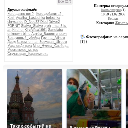
Все (27)
Пантерка отвернула
Друзья оффлайн
Комментарии
(1)
Кого давно нет?
Кого добавить?
-
18:59 21.02.2006
Kozi-
Agatha_Lastochka
belochka
Кошки.
chrysalide
D_NeeZZ
Diod
Driver2
Категория:
Животн
FORNIT
Glaive_Glaive
greh
i-man3
is-
art
Kiruher
KiryAlf
sa1961
Sanefaira
unknown-blind
Артём_Валентинович
Фотографии:
из сер
Бездушный_убийца
Группа_Аблом
[1]
}
Диод
Затемненная
Зовущая_Шторм
МарленДитрих
Мне_Нужна_Свобода
Московское_метро
Скучающая_Карнимириэ
Таких событий не
В магазинах России