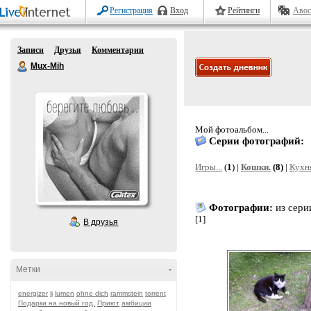
Регистрация
Вход
Рейтинги
Авос
Записи
Друзья
Комментарии
Mux-Mih
Мой фотоальбом...
Серии фотографий:
Игры...
(
1
) |
Кошки.
(8)
|
Кухн
Фотографии:
из сер
[1]
В друзья
Метки
-
energizer
lj
lumen
ohne dich
rammstein
torrent
Подарки на новый год.
Приют
амбиции