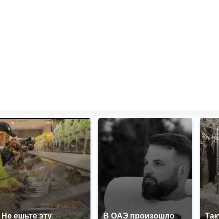
Не ешьте эту
В ОАЭ произошло
Так