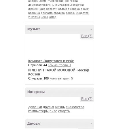
андрей дементьев
бесценно
город
демократия
жизнь
компьютеры
кошечки
люмен
наив
новости
отдам в хорошие руки
разница
реклама
свадьбы
собаки
сходство
унитазы
цены
юмор
Музыка
-
Все (7)
Комната-Запутался в себе
Слушали: 44
Комментарии: 1
И ЛЕНИН ТАКОЙ МОЛОДОЙ! Иосиф
Кобзон
Слушали: 108
Комментарии: 5
Интересы
-
Все (7)
девушки
друзья
жизнь
знакомства
компьютеры
пиво
смерть
Друзья
-