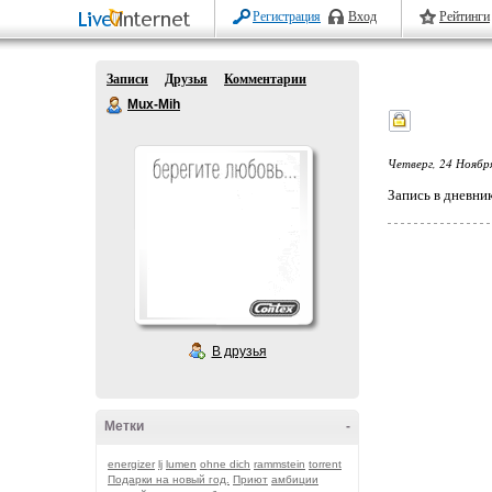
Регистрация
Вход
Рейтинги
Записи
Друзья
Комментарии
Mux-Mih
Четверг, 24 Ноябр
Запись в дневни
В друзья
Метки
-
energizer
lj
lumen
ohne dich
rammstein
torrent
Подарки на новый год.
Приют
амбиции