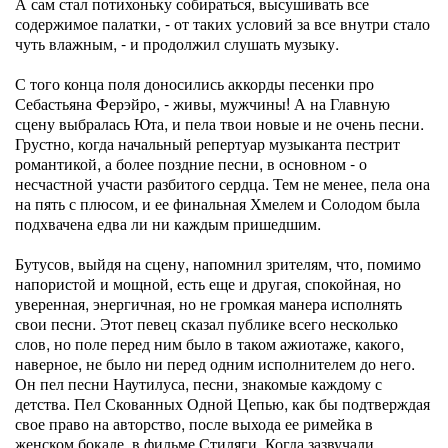
А сам стал потихоньку собираться, высушивать все
содержимое палатки, - от таких условий за все внутри стало
чуть влажным, - и продолжил слушать музыку.
С того конца поля доносились аккорды песенки про
Себастьяна Ферэйро, - живы, мужчины! А на Главную
сцену выбралась Юта, и пела твои новые и не очень песни.
Грустно, когда начальный репертуар музыканта пестрит
романтикой, а более поздние песни, в основном - о
несчастной участи разбитого сердца. Тем не менее, пела она
на пять с плюсом, и ее финальная Хмелем и Солодом была
подхвачена едва ли ни каждым пришедшим.
Бутусов, выйдя на сцену, напомнил зрителям, что, помимо
напористой и мощной, есть еще и другая, спокойная, но
уверенная, энергичная, но не громкая манера исполнять
свои песни. Этот певец сказал публике всего несколько
слов, но поле перед ним было в таком ажиотаже, какого,
наверное, не было ни перед одним исполнителем до него.
Он пел песни Наутилуса, песни, знакомые каждому с
детства. Пел Скованных Одной Цепью, как бы подтверждая
свое право на авторство, после выхода ее римейка в
женском бокале, в фильме Стиляги. Когда зазвучали