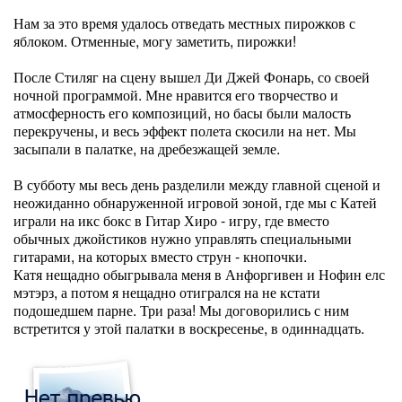
Нам за это время удалось отведать местных пирожков с
яблоком. Отменные, могу заметить, пирожки!
После Стиляг на сцену вышел Ди Джей Фонарь, со своей
ночной программой. Мне нравится его творчество и
атмосферность его композиций, но басы были малость
перекручены, и весь эффект полета скосили на нет. Мы
засыпали в палатке, на дребезжащей земле.
В субботу мы весь день разделили между главной сценой и
неожиданно обнаруженной игровой зоной, где мы с Катей
играли на икс бокс в Гитар Хиро - игру, где вместо
обычных джойстиков нужно управлять специальными
гитарами, на которых вместо струн - кнопочки.
Катя нещадно обыгрывала меня в Анфоргивен и Нофин елс
мэтэрз, а потом я нещадно отигрался на не кстати
подошедшем парне. Три раза! Мы договорились с ним
встретится у этой палатки в воскресенье, в одиннадцать.