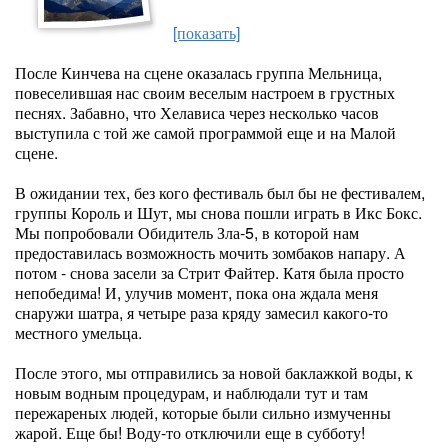
[показать]
После Кинчева на сцене оказалась группа Мельница,
повеселившая нас своим веселым настроем в грустных
песнях. Забавно, что Хелависа через несколько часов
выступила с той же самой программой еще и на Малой
сцене.
В ожидании тех, без кого фестиваль был бы не фестивалем,
группы Король и Шут, мы снова пошли играть в Икс Бокс.
Мы попробовали Обидитель Зла-5, в которой нам
предоставилась возможность мочить зомбаков напару. А
потом - снова засели за Стрит Файтер. Катя была просто
непобедима! И, улучив момент, пока она ждала меня
снаружи шатра, я четыре раза кряду замесил какого-то
местного умельца.
После этого, мы отправились за новой баклажкой воды, к
новым водным процедурам, и наблюдали тут и там
пережареных людей, которые были сильно измученны
жарой. Еще бы! Воду-то отключили еще в субботу!