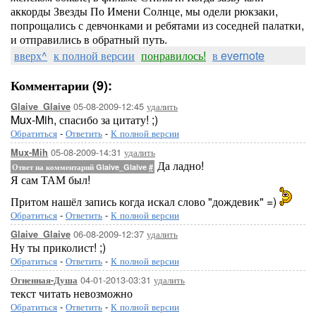
аккорды Звезды По Имени Солнце, мы одели рюкзаки,
попрощались с девчонками и ребятами из соседней палатки,
и отправились в обратный путь.
вверх^
к полной версии
понравилось!
в evernote
Комментарии (9):
05-08-2009-12:45
удалить
Glaive_Glaive
Mux-Mih, спасибо за цитату! ;)
Обратиться
-
Ответить
-
К полной версии
05-08-2009-14:31
удалить
Mux-Mih
Да ладно!
Ответ на комментарий Glaive_Glaive
#
Я сам ТАМ был!
Притом нашёл запись когда искал слово "дождевик" =)
Обратиться
-
Ответить
-
К полной версии
06-08-2009-12:37
удалить
Glaive_Glaive
Ну ты приколист! ;)
Обратиться
-
Ответить
-
К полной версии
04-01-2013-03:31
удалить
Огненная-Душа
текст читать невозможно
Обратиться
-
Ответить
-
К полной версии