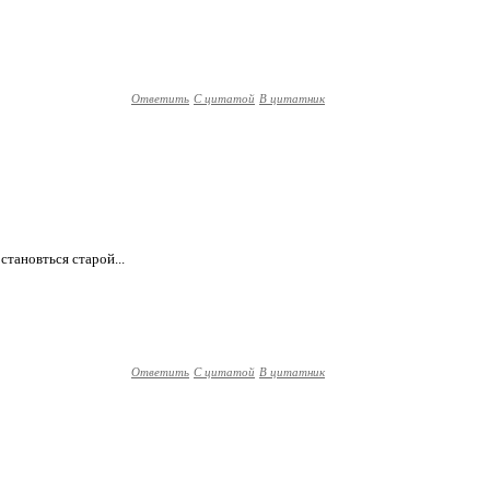
Ответить
С цитатой
В цитатник
становться старой...
Ответить
С цитатой
В цитатник