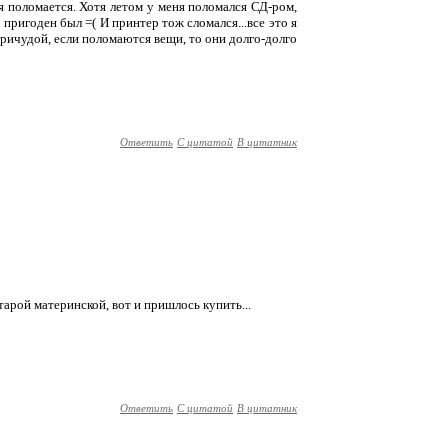
я поломается. Хотя летом у меня поломался СД-ром,
 пригоден был =( И принтер тож сломался...все это я
ричудой, если поломаются вещи, то они долго-долго
Ответить
С цитатой
В цитатник
тарой материнской, вот и пришлось купить...
Ответить
С цитатой
В цитатник