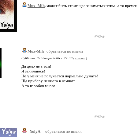
Mux_Mih
,
может быть стоит щас заниматься этим...а то времен
Mux-Mih
обратиться по имени
Суббота, 07 Января 2006 г. 22:30 (
ссылка
)
Да дело не в том!
Я занимаюсь!
Но у меня не получается нормально думать!
Ща приберу немного в комнате...
А то коробок много...
_YulyA_
обратиться по имени