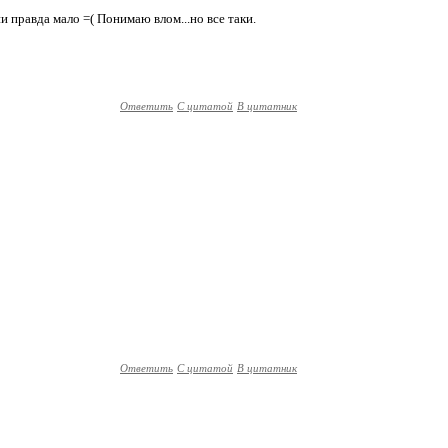
и правда мало =( Понимаю влом...но все таки.
Ответить
С цитатой
В цитатник
Ответить
С цитатой
В цитатник