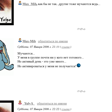
Mux_Mih
,
как бы не так...другие тоже мучаются ведь...
Mux-Mih
обратиться по имени
Суббота, 07 Января 2006 г. 21:33 (
ссылка
)
Мучаются...
У меня в группе почти ни у кого нет готового...
Но активый день - это уже много...
Но активироваться у меня не получается!
_YulyA_
обратиться по имени
Суббота, 07 Января 2006 г. 22:22 (
ссылка
)