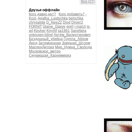
Все (27)
Друзья оффлайн
Кого давно нет?
Кого добавить?
-
Kozi-
Agatha_Lastochka
belochka
chrysalide
D_NeeZZ
Diod
Driver2
FORNIT
Glaive_Glaive
greh
i-man3
is-
art
Kiruher
KiryAlf
sa1961
Sanefaira
unknown-blind
Артём_Валентинович
Бездушный_убийца
Группа_Аблом
Диод
Затемненная
Зовущая_Шторм
МарленДитрих
Мне_Нужна_Свобода
Московское_метро
Скучающая_Карнимириэ