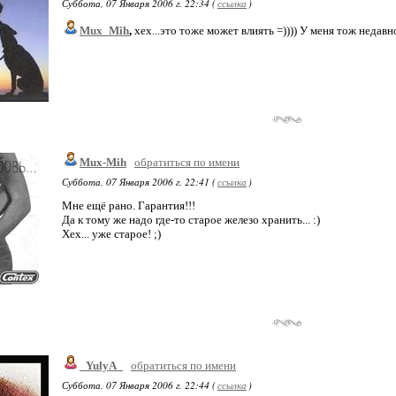
Суббота, 07 Января 2006 г. 22:34 (
ссылка
)
Mux_Mih
,
хех...это тоже может влиять =)))) У меня тож недавн
Mux-Mih
обратиться по имени
Суббота, 07 Января 2006 г. 22:41 (
ссылка
)
Мне ещё рано. Гарантия!!!
Да к тому же надо где-то старое железо хранить... :)
Хех... уже старое! ;)
_YulyA_
обратиться по имени
Суббота, 07 Января 2006 г. 22:44 (
ссылка
)