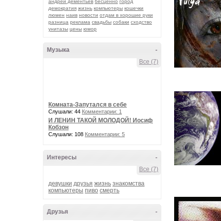
андрей дементьев
бесценно
город
демократия
жизнь
компьютеры
кошечки
люмен
наив
новости
отдам в хорошие руки
разница
реклама
свадьбы
собаки
сходство
унитазы
цены
юмор
Музыка
-
Все (7)
Комната-Запутался в себе
Слушали: 44
Комментарии: 1
И ЛЕНИН ТАКОЙ МОЛОДОЙ! Иосиф
Кобзон
Слушали: 108
Комментарии: 5
Интересы
-
Все (7)
девушки
друзья
жизнь
знакомства
компьютеры
пиво
смерть
Друзья
-