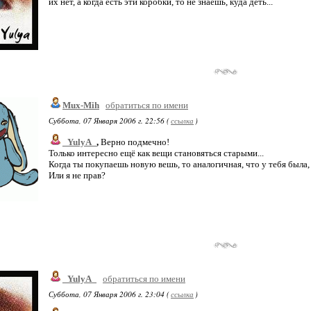
их нет, а когда есть эти коробки, то не знаешь, куда деть...
Mux-Mih
обратиться по имени
Суббота, 07 Января 2006 г. 22:56 (
ссылка
)
_YulyA_
,
Верно подмечно!
Только интересно ещё как вещи становяться старыми...
Когда ты покупаешь новую вешь, то аналогичная, что у тебя была, 
Или я не прав?
_YulyA_
обратиться по имени
Суббота, 07 Января 2006 г. 23:04 (
ссылка
)