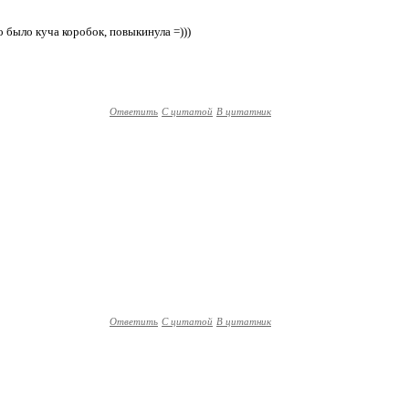
о было куча коробок, повыкинула =)))
Ответить
С цитатой
В цитатник
Ответить
С цитатой
В цитатник