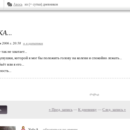
Авось
из (+ сутки) дневников
А...
я 2006 г. 20:58
+ в цитатник
так не хватает...
евушки, которой я мог бы положить голову на колени и спокойно лежать...
ёт или я его...
ость...
« Пред. запись
—
К дневнику
—
След. запись »
ь
_YulyA_
обратиться по имени