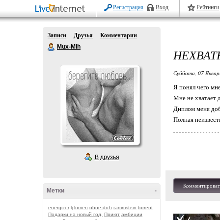
Регистрация
Вход
Рейтинги
Записи
Друзья
Комментарии
Mux-Mih
НЕХВАТК
Суббота, 07 Январ
Я понял чего мне 
Мне не хватает д
Диплом меня добь
Полная неизвестн
В друзья
Комментироват
Метки
-
energizer
lj
lumen
ohne dich
rammstein
torrent
Подарки на новый год.
Приют
амбиции