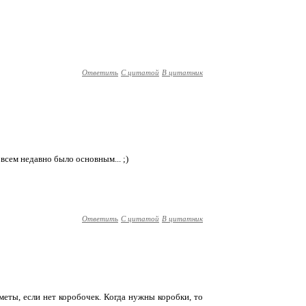
Ответить
С цитатой
В цитатник
всем недавно было основным... ;)
Ответить
С цитатой
В цитатник
меты, если нет коробочек. Когда нужны коробки, то