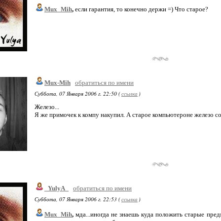
Mux_Mih
,
если гарантия, то конечно держи =) Что старое?
Mux-Mih
обратиться по имени
Суббота, 07 Января 2006 г. 22:50 (
ссылка
)
Железо...
Я же примочек к компу накупил. А старое компьютероне железо со
_YulyA_
обратиться по имени
Суббота, 07 Января 2006 г. 22:53 (
ссылка
)
Mux_Mih
,
мда...иногда не знаешь куда положить старые пред