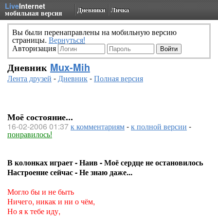
Live
Internet
Дневники
Личка
мобильная версия
Вы были перенаправлены на мобильную версию
страницы.
Вернуться!
Авторизация
Дневник
Mux-Mih
Лента друзей
-
Дневник
-
Полная версия
Моё состояние...
16-02-2006 01:37
к комментариям
-
к полной версии
-
понравилось!
В колонках играет - Наив - Моё сердце не остановилось
Настроение сейчас - Не знаю даже...
Могло бы и не быть
Ничего, никак и ни о чём,
Но я к тебе иду,