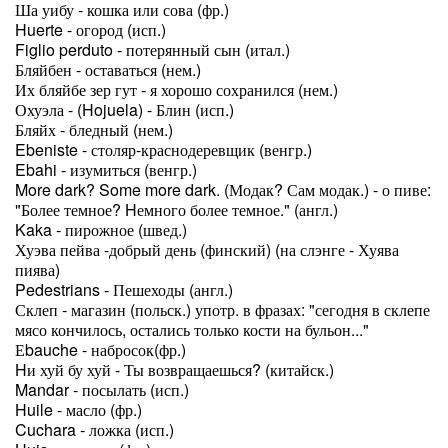
Ша уибу - кошка или сова (фр.)
Huerte - огород (исп.)
Figlio perduto - потерянный сын (итал.)
Бляйбен - оставаться (нем.)
Их бляйбе зер гут - я хорошо сохранился (нем.)
Охуэла - (Hojuela) - Блин (исп.)
Бляйх - бледный (нем.)
Ebeniste - столяр-краснодеревщик (венгр.)
Ebahi - изумиться (венгр.)
More dark? Some more dark. (Модак? Сам модак.) - о пиве:
"Более темное? Hемного более темное." (англ.)
Kaka - пирожное (швед.)
Хуэва пейва -добрый день (финский) (на слэнге - Хуява
пиява)
Pedestrians - Пешеходы (англ.)
Склеп - магазин (польск.) употр. в фразах: "сегодня в склепе
мясо кончилось, остались только кости на бульон..."
Еbauche - набросок(фр.)
Hи хуй бу хуй - Ты возвращаешься? (китайск.)
Mandar - посылать (исп.)
Huile - масло (фр.)
Cuchara - ложка (исп.)