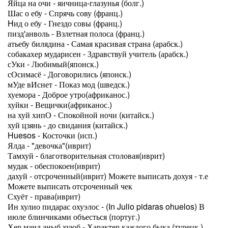
Яйца на очи - яичница-глазунья (болг.)
Шас о ебу - Спрячь сову (франц.)
Hид о ебу - Гнездо совы (франц.)
пизд'анволь - Взлетная полоса (франц.)
атьебу билядина - Самая красивая страна (арабск.)
собакахер мударисен - Здравствуй учитель (арабск.)
сУки - Любимый(японск.)
сОсимасё - Договорились (японск.)
мУде вИснет - Показ мод (шведск.)
хуемора - Доброе утро(африканос.)
хуйки - Вещички(африканос.)
на хуй хипО - Спокойной ночи (китайск.)
хуй цзянь - до свидания (китайск.)
Huesos - Косточки (исп.)
Ялда - "девочка"(иврит)
Тамхуй - благотворительная столовая(иврит)
мудак - обеспокоен(иврит)
дахуй - отсроченный(иврит) Можете выписать дохуя - т.е
Можете выписать отсроченный чек
Схуёт - права(иврит)
Ин хулио пидарас охуэлос - (In Julio pidaras ohuelos) В
июле блинчиками объесться (португ.)
Хер манд аныб хуюб - Характер каждого быка (турецк.)