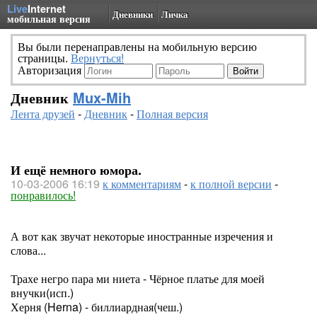
Live
Internet
Дневники
Личка
мобильная версия
Вы были перенаправлены на мобильную версию
страницы.
Вернуться!
Авторизация
Дневник
Mux-Mih
Лента друзей
-
Дневник
-
Полная версия
И ещё немного юмора.
10-03-2006 16:19
к комментариям
-
к полной версии
-
понравилось!
А вот как звучат некоторые иностранные изречения и
слова...
Трахе негро пара ми ниета - Чёрное платье для моей
внучки(исп.)
Херня (Herna) - биллиардная(чеш.)