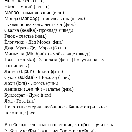
Huis - калитка (фр.)
Eber - чуткий (венгр.)
Mando - командование (исп.)
Монда (Mandag) - понедельник (швед.)
Тухлая пойка - блудный сын (фин.)
Свалка (svalka)- прохлада (швед.)
Глюк - счастье (нем.)
Ёлопукки - Дед Мороз (фин.)
Дядо Мраз - Дед Мороз (болг.)
Миньетта (Min hjarta) - моё сердце (швед.)
Палка (Palkka) - Зарплата (фин.) (Получил палку -
распишись!)
Липун (Lipun) - Билет (фин.)
Сукла (suklaa) - Шоколад (фин.)
Лохи (lohi) - Лосось (фин.)
Ленинки (Leninki) - Платье (фин.)
Бундесрат - Дума (нем)
Яма - Гора (яп.)
Полотенце стерильноебанное - Банное стерильное
полотенце (рус.)
В пеpеводе с чешского сочетание, котоpое звyчит как
"чеpстве окypки", означает "свежие огypцы".