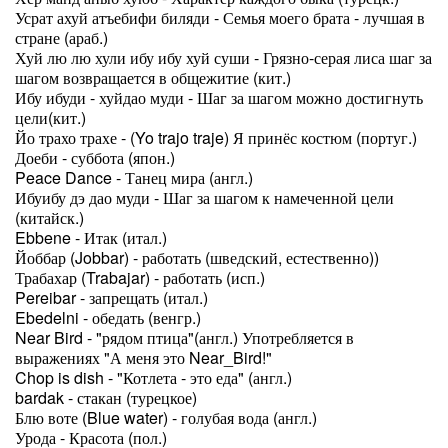
Усрат ахуй атъебифи биляди - Семья моего брата - лучшая в
стране (араб.)
Хуй лю лю хули ибу ибу хуй суши - Грязно-серая лиса шаг за
шагом возвращается в общежитие (кит.)
Ибу ибуди - хуйдао муди - Шаг за шагом можно достигнуть
цели(кит.)
Йо трахо трахе - (Yo trajo traje) Я принёс костюм (португ.)
Доеби - суббота (япон.)
Peace Dance - Танец мира (англ.)
Ибуибу дэ дао муди - Шаг за шагом к намеченной цели
(китайск.)
Ebbene - Итак (итал.)
Йоббар (Jobbar) - работать (шведский, естественно))
Трабахар (Trabajar) - работать (исп.)
Pereibar - запрещать (итал.)
Ebedelni - обедать (венгр.)
Near Bird - "рядом птица"(англ.) Употребляется в
выражениях "А меня это Near_Bird!"
Chop is dish - "Котлета - это еда" (англ.)
bardak - стакан (турецкое)
Блю воте (Blue water) - голубая вода (англ.)
Урода - Красота (пол.)