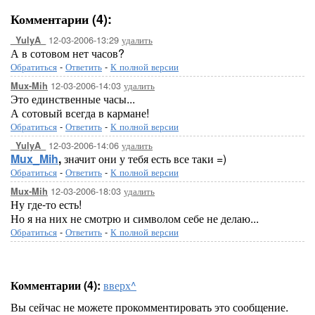
Комментарии (4):
12-03-2006-13:29
удалить
_YulyA_
А в сотовом нет часов?
Обратиться
-
Ответить
-
К полной версии
12-03-2006-14:03
удалить
Mux-Mih
Это единственные часы...
А сотовый всегда в кармане!
Обратиться
-
Ответить
-
К полной версии
12-03-2006-14:06
удалить
_YulyA_
Mux_Mih
,
значит они у тебя есть все таки =)
Обратиться
-
Ответить
-
К полной версии
12-03-2006-18:03
удалить
Mux-Mih
Ну где-то есть!
Но я на них не смотрю и символом себе не делаю...
Обратиться
-
Ответить
-
К полной версии
Комментарии (4):
вверх^
Вы сейчас не можете прокомментировать это сообщение.