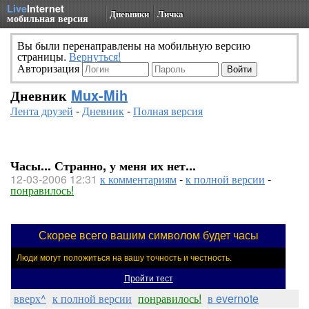
Live
Internet
Дневники
Личка
мобильная версия
Вы были перенаправлены на мобильную версию
страницы.
Вернуться!
Авторизация
Дневник
Mux-Mih
Лента друзей
-
Дневник
-
Полная версия
Часы... Странно, у меня их нет...
12-03-2006 12:31
к комментариям
-
к полной версии
-
понравилось!
Скорее всего вашим символом будет часы
Люди могут положиться на вашу точность и честность.
Пройти тест
вверх^
к полной версии
понравилось!
в evernote