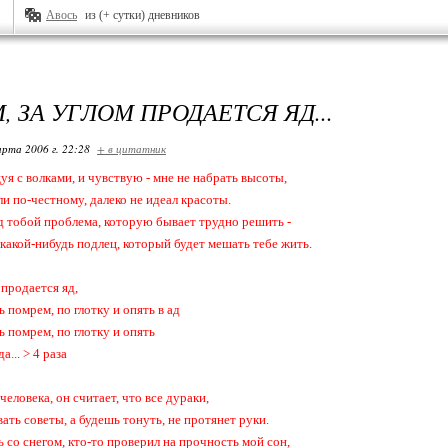
Авось
из (+ сутки) дневников
 ЗА УГЛОМ ПРОДАЕТСЯ ЯД...
арта 2006 г. 22:28
+ в цитатник
цуя с волками, и чувствую - мне не набрать высоты,
сли по-честному, далеко не идеал красоты.
ад тобой проблема, которую бывает трудно решить -
 какой-нибудь подлец, который будет мешать тебе жить.
 продается яд,
ь помрем, по глотку и опять в ад
ь помрем, по глотку и опять
да... > 4 раза
человека, он считает, что все дураки,
ать советы, а будешь тонуть, не протянет руки.
 со снегом, кто-то проверил на прочность мой сон,