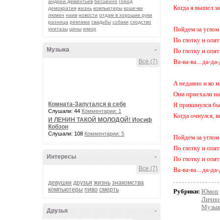
андрей дементьев
бесценно
город
Когда я вышел з
демократия
жизнь
компьютеры
кошечки
люмен
наив
новости
отдам в хорошие руки
разница
реклама
свадьбы
собаки
сходство
Пойдем за углом
унитазы
цены
юмор
По глотку и опят
Музыка
-
По глотку и опят
Все (7)
Ва-ва-ва... да-да-
А недавно и ко м
Они приехали на 
Комната-Запутался в себе
Я прикинулся бы
Слушали: 44
Комментарии: 1
Когда очнулся, 
И ЛЕНИН ТАКОЙ МОЛОДОЙ! Иосиф
Кобзон
Слушали: 108
Комментарии: 5
Пойдем за углом
По глотку и опят
Интересы
-
По глотку и опят
Все (7)
Ва-ва-ва... да-да-
девушки
друзья
жизнь
знакомства
компьютеры
пиво
смерть
Рубрики:
Юмор
Лично
Музык
Друзья
-