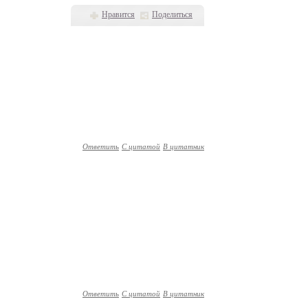
Нравится
Поделиться
Ответить
С цитатой
В цитатник
Ответить
С цитатой
В цитатник