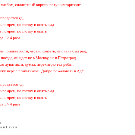
а хлебом, силикатный кирпич потушил горизонт.
 продается яд,
ь помрем, по глотку и опять в ад
ь помрем, по глотку и опять
да... > 4 раза
не пришли гости, честно сказать, не очень был рад,
поезде, он идет не в Москву, не в Петроград.
ло лунатиком, думал, перехитрю тех ребят,
вижу черт с плакатиком: "Добро пожаловать в Ад!"
 продается яд,
ь помрем, по глотку и опять в ад
ь помрем, по глотку и опять
да... > 4 раза
е
а и Стихи