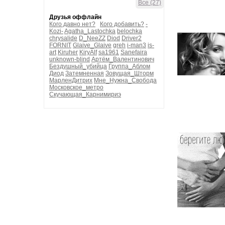
Все (27)
Друзья оффлайн
Кого давно нет?
Кого добавить?
-
Kozi-
Agatha_Lastochka
belochka
chrysalide
D_NeeZZ
Diod
Driver2
FORNIT
Glaive_Glaive
greh
i-man3
is-
art
Kiruher
KiryAlf
sa1961
Sanefaira
unknown-blind
Артём_Валентинович
Бездушный_убийца
Группа_Аблом
Диод
Затемненная
Зовущая_Шторм
МарленДитрих
Мне_Нужна_Свобода
Московское_метро
Скучающая_Карнимириэ