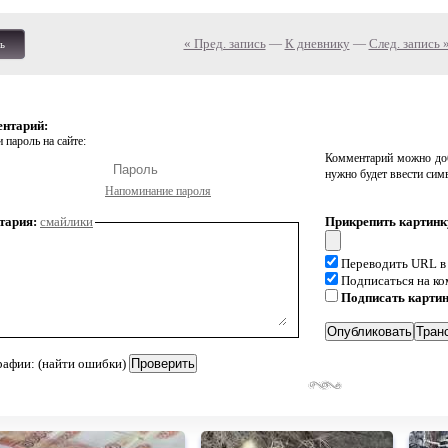
« Пред. запись
—
К дневнику
—
След. запись 
ь
ентарий:
 пароль на сайте:
Комментарий можно доб
нужно будет ввести сим
Напоминание пароля
тария:
смайлики
Прикрепить картинк
Переводить URL в
Подписаться на к
Подписать карти
рафии: (найти ошибки)