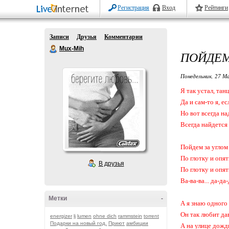
Регистрация
Вход
Рейтинги
Записи
Друзья
Комментарии
Mux-Mih
ПОЙДЕМ,
Понедельник, 27 М
Я так устал, тан
Да и сам-то я, е
Но вот всегда н
Всегда найдется
Пойдем за углом
По глотку и опят
В друзья
По глотку и опят
Ва-ва-ва... да-да-
Метки
-
А я знаю одного 
Он так любит дав
energizer
lj
lumen
ohne dich
rammstein
torrent
Подарки на новый год.
Приют
амбиции
А на улице дождь