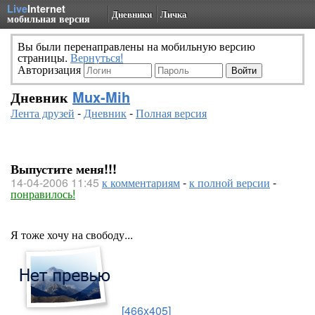
Live
Internet
Дневники
Личка
мобильная версия
Вы были перенаправлены на мобильную версию
страницы.
Вернуться!
Авторизация
Дневник
Mux-Mih
Лента друзей
-
Дневник
-
Полная версия
Выпустите меня!!!
14-04-2006 11:45
к комментариям
-
к полной версии
-
понравилось!
Я тоже хочу на свободу...
[466x405]