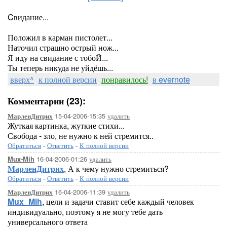
Cвидание...
Положил в карман пистолет...
Наточил страшно острый нож...
Я иду на свидание с тобоЙ...
Ты теперь никуда не уйдёшь...
вверх^
к полной версии
понравилось!
в evernote
Комментарии (23):
15-04-2006-15:35
удалить
МарленДитрих
Жуткая картинка, жуткие стихи...
Свобода - зло, не нужно к ней стремится..
Обратиться
-
Ответить
-
К полной версии
16-04-2006-01:26
удалить
Mux-Mih
МарленДитрих
, А к чему нужно стремиться?
Обратиться
-
Ответить
-
К полной версии
16-04-2006-11:39
удалить
МарленДитрих
Mux_Mih
, цели и задачи ставит себе каждый человек
индивидуально, поэтому я не могу тебе дать
универсального ответа