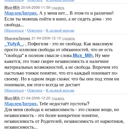
20-04-2006-11:59
удалить
Mux-Mih
МарленДитрих
, А у меня нет... В этом-то и различие!
Если ты можешь пойти в кино, а не сидеть дома - это
свобода...
Обратиться
-
Ответить
-
К полной версии
21-04-2006-12:13
удалить
МарленДитрих
_YulyA_
, , Пофигизм - это не свобода. Как максимум
просто иллюзия свободы от обязанностей, что не есть
"свобода" в полном смысле слова.
Mux_Mih
, Ну мне
кажется, это тоже скорее независимость и наличиие
материальных возможностей, а не свобода. Впрочем это
настолько тонкое понятие, что его каждый понимает по-
своему. Но в одном люди схожи: что бы они под этим ни
понимали, им этого всегда не достает
Обратиться
-
Ответить
-
К полной версии
21-04-2006-12:20
удалить
Mux-Mih
МарленДитрих
, Тебе недостаёт пустоты?
Для меня свобода и независимость - это схожие вещи, но
независимость - это более конкретное понятие,
независимость от Родителей, независимость от наркотиков,
независимость...