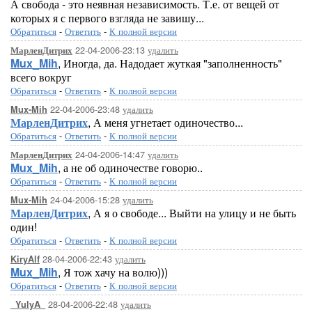
А свобода - это неявная независимость. Т.е. от вещей от
которых я с первого взгляда не завишу...
Обратиться
-
Ответить
-
К полной версии
22-04-2006-23:13
удалить
МарленДитрих
Mux_Mih
, Иногда, да. Надодает жуткая "заполненность"
всего вокруг
Обратиться
-
Ответить
-
К полной версии
22-04-2006-23:48
удалить
Mux-Mih
МарленДитрих
, А меня угнетает одиночество...
Обратиться
-
Ответить
-
К полной версии
24-04-2006-14:47
удалить
МарленДитрих
Mux_Mih
, а не об одиночестве говорю..
Обратиться
-
Ответить
-
К полной версии
24-04-2006-15:28
удалить
Mux-Mih
МарленДитрих
, А я о свободе... Выйти на улицу и не быть
один!
Обратиться
-
Ответить
-
К полной версии
28-04-2006-22:43
удалить
KiryAlf
Mux_Mih
, Я тож хачу на волю)))
Обратиться
-
Ответить
-
К полной версии
28-04-2006-22:48
удалить
_YulyA_