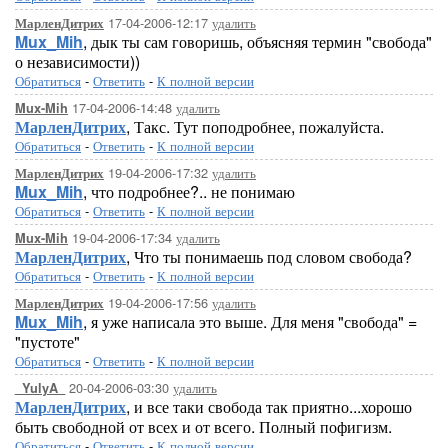
17-04-2006-12:17
удалить
МарленДитрих
Mux_Mih
, дык ты сам говоришь, объясняя термин "свобода"
о независимости))
Обратиться
-
Ответить
-
К полной версии
17-04-2006-14:48
удалить
Mux-Mih
МарленДитрих
, Такс. Тут поподробнее, пожалуйста.
Обратиться
-
Ответить
-
К полной версии
19-04-2006-17:32
удалить
МарленДитрих
Mux_Mih
, что подробнее?.. не понимаю
Обратиться
-
Ответить
-
К полной версии
19-04-2006-17:34
удалить
Mux-Mih
МарленДитрих
, Что ты понимаешь под словом свобода?
Обратиться
-
Ответить
-
К полной версии
19-04-2006-17:56
удалить
МарленДитрих
Mux_Mih
, я уже написала это выше. Для меня "свобода" =
"пустоте"
Обратиться
-
Ответить
-
К полной версии
20-04-2006-03:30
удалить
_YulyA_
МарленДитрих
, и все таки свобода так приятно...хорошо
быть свободной от всех и от всего. Полный пофигизм.
Обратиться
-
Ответить
-
К полной версии