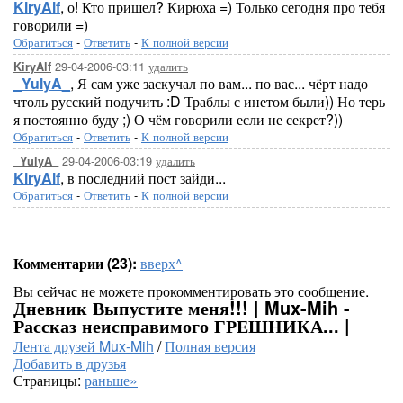
KiryAlf
, о! Кто пришел? Кирюха =) Только сегодня про тебя
говорили =)
Обратиться
-
Ответить
-
К полной версии
29-04-2006-03:11
удалить
KiryAlf
_YulyA_
, Я сам уже заскучал по вам... по вас... чёрт надо
чтоль русский подучить :D Траблы с инетом были)) Но терь
я постоянно буду ;) О чём говорили если не секрет?))
Обратиться
-
Ответить
-
К полной версии
29-04-2006-03:19
удалить
_YulyA_
KiryAlf
, в последний пост зайди...
Обратиться
-
Ответить
-
К полной версии
Комментарии (23):
вверх^
Вы сейчас не можете прокомментировать это сообщение.
Дневник Выпустите меня!!! | Mux-Mih -
Рассказ неисправимого ГРЕШНИКА... |
Лента друзей Mux-Mih
/
Полная версия
Добавить в друзья
Страницы:
раньше»