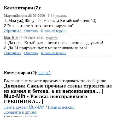
Комментарии (2):
28-06-2006-16:14
удалить
МарленДитрих
1. Мда уж))Живу всю жизнь за Китайской стеной:))
2."мы в ответе за тех, кого приручили"
Обратиться
-
Ответить
-
К полной версии
28-06-2006-18:01
удалить
Mux-Mih
1. Да нет... Китайская - ничто посравнению с другими!
2. Да. И прирученных у меня слишком много!
Обратиться
-
Ответить
-
К полной версии
Комментарии (2):
вверх^
Вы сейчас не можете прокомментировать это сообщение.
Дневник Самые прочные стены строятся не
из камня и бетона, а из непонимания... |
Mux-Mih - Рассказ неисправимого
ГРЕШНИКА... |
Лента друзей Mux-Mih
/
Полная версия
Добавить в друзья
Страницы:
раньше»