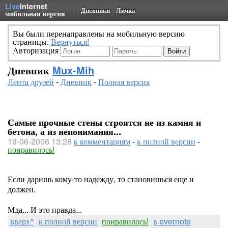
Live
Internet
Дневники
Личка
мобильная версия
Вы были перенаправлены на мобильную версию
страницы.
Вернуться!
Авторизация
Дневник
Mux-Mih
Лента друзей
-
Дневник
-
Полная версия
Самые прочные стены строятся не из камня и
бетона, а из непонимания...
19-06-2006 13:28
к комментариям
-
к полной версии
-
понравилось!
Если даришь кому-то надежду, то становишься еще и
должен.
Мда... И это правда...
вверх^
к полной версии
понравилось!
в evernote