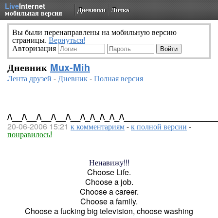
Live
Internet
Дневники
Личка
мобильная версия
Вы были перенаправлены на мобильную версию
страницы.
Вернуться!
Авторизация
Дневник
Mux-Mih
Лента друзей
-
Дневник
-
Полная версия
/\__/\__/\__/\__/\__/\_/\_/\_/\_/\__________________
20-06-2006 15:21
к комментариям
-
к полной версии
-
понравилось!
Ненавижу!!!
Choose Life.
Choose a job.
Choose a career.
Choose a family.
Choose a fucking big television, choose washing