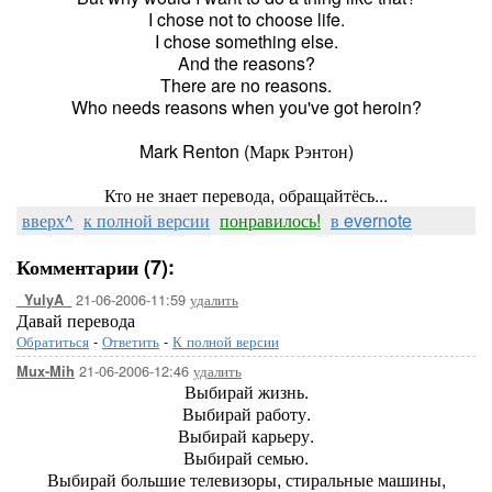
I chose not to choose life.
I chose something else.
And the reasons?
There are no reasons.
Who needs reasons when you've got heroin?
Mark Renton (Марк Рэнтон)
Кто не знает перевода, обращайтёсь...
вверх^
к полной версии
понравилось!
в evernote
Комментарии (7):
21-06-2006-11:59
удалить
_YulyA_
Давай перевода
Обратиться
-
Ответить
-
К полной версии
21-06-2006-12:46
удалить
Mux-Mih
Выбирай жизнь.
Выбирай работу.
Выбирай карьеру.
Выбирай семью.
Выбирай большие телевизоры, стиральные машины,