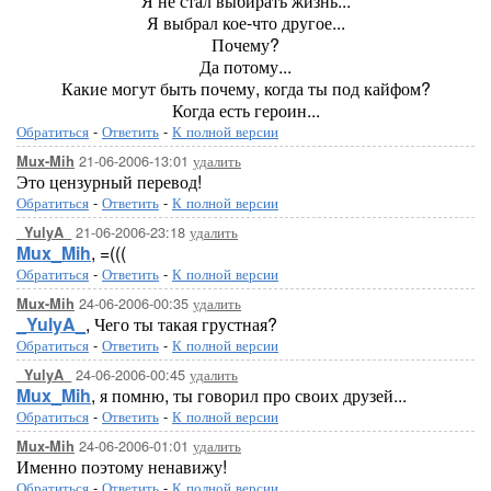
Я не стал выбирать жизнь...
Я выбрал кое-что другое...
Почему?
Да потому...
Какие могут быть почему, когда ты под кайфом?
Когда есть героин...
Обратиться
-
Ответить
-
К полной версии
21-06-2006-13:01
удалить
Mux-Mih
Это цензурный перевод!
Обратиться
-
Ответить
-
К полной версии
21-06-2006-23:18
удалить
_YulyA_
Mux_Mih
, =(((
Обратиться
-
Ответить
-
К полной версии
24-06-2006-00:35
удалить
Mux-Mih
_YulyA_
, Чего ты такая грустная?
Обратиться
-
Ответить
-
К полной версии
24-06-2006-00:45
удалить
_YulyA_
Mux_Mih
, я помню, ты говорил про своих друзей...
Обратиться
-
Ответить
-
К полной версии
24-06-2006-01:01
удалить
Mux-Mih
Именно поэтому ненавижу!
Обратиться
-
Ответить
-
К полной версии