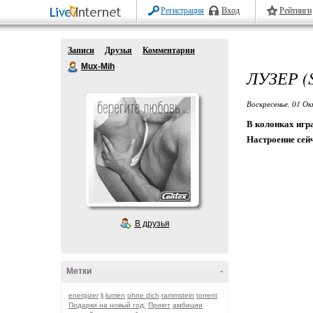
Регистрация
Вход
Рейтинги
Записи
Друзья
Комментарии
Mux-Mih
ЛУЗЕР (
Воскресенье, 01 Ок
В колонках игра
Настроение сей
Кошки постоянно
У меня кривая р
Из компа торчат
Не умею вороват
В друзья
Чтобы деньги у 
Я тот, кого всег
Наше счастье по
Метки
-
Молния опять сл
Опять я блин, ус
energizer
lj
lumen
ohne dich
rammstein
torrent
Подарки на новый год.
Приют
амбиции