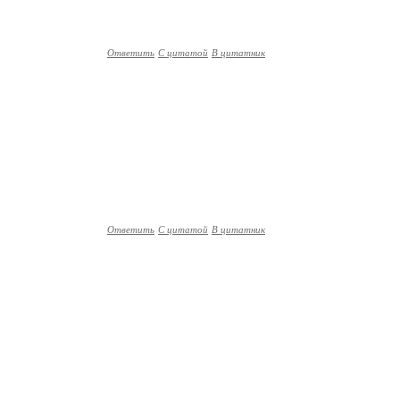
Ответить
С цитатой
В цитатник
Ответить
С цитатой
В цитатник