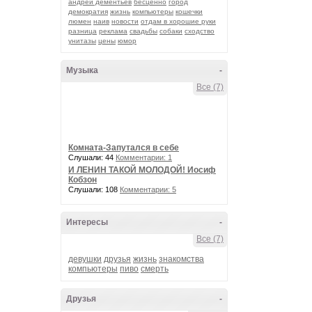
андрей дементьев
бесценно
город
Припев
демократия
жизнь
компьютеры
кошечки
люмен
наив
новости
отдам в хорошие руки
Soy un perdedor
разница
реклама
свадьбы
собаки
сходство
Да я лузер, ёки. 
унитазы
цены
юмор
Музыка
-
Тоненький шанс
Все (7)
Тупые телешоу и
Я повесившийся 
А также и пыхтел
Я теряю кошельк
Комната-Запутался в себе
Я витаю в облак
Слушали: 44
Комментарии: 1
Я сплю когда мен
И ЛЕНИН ТАКОЙ МОЛОДОЙ! Иосиф
Да хрен они от 
Кобзон
Слушали: 108
Комментарии: 5
Припев
Интересы
-
Soy un perdedor
Все (7)
Да я лузер, ёки. 
(Можешь меня ко
девушки
друзья
жизнь
знакомства
компьютеры
пиво
смерть
Всё кругом квадр
Друзья
-
Местами бледно