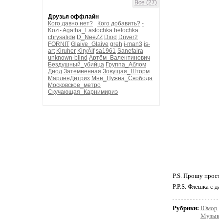
Все (27)
Осколки на полу
Ёхарный бабай! 
Друзья оффлайн
Кого давно нет?
Кого добавить?
-
Kozi-
Agatha_Lastochka
belochka
Soy un perdedor
chrysalide
D_NeeZZ
Diod
Driver2
FORNIT
Glaive_Glaive
greh
i-man3
is-
Да я лузер, ёки. 
art
Kiruher
KiryAlf
sa1961
Sanefaira
(Совершенно!)
unknown-blind
Артём_Валентинович
Бездушный_убийца
Группа_Аблом
Диод
Затемненная
Зовущая_Шторм
МарленДитрих
Мне_Нужна_Свобода
Soy un perdedor
Московское_метро
Да я лузер, ёки. 
Скучающая_Карнимириэ
(А можешь меня 
Soy un perdedor
Да я лузер, ёки. 
(Чеж ты меня до 
P.S. Прошу прос
P.P.S. Флешка с
Рубрики:
Юмор
Музык