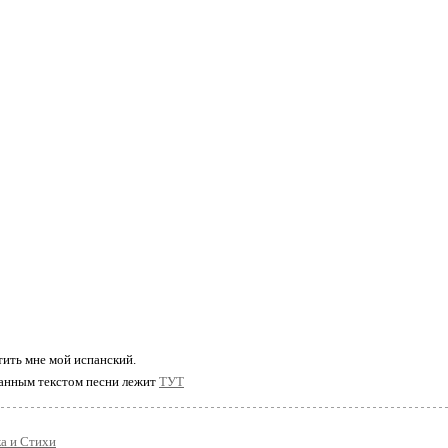
, рубашку постирать.
Я ж не просил меня рожать!
И мне ка-кто похер!
И мне ка-кто похер!
кокнуть!)
И мне ка-кто похер!
сих пор не кокнул???)
тить мне мой испанский.
 данным текстом песни лежит
ТУТ
а и Стихи