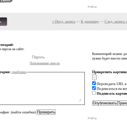
« Пред. запись
—
К дневнику
—
След. запись 
ь
ентарий:
 пароль на сайте:
Комментарий можно доб
нужно будет ввести сим
Напоминание пароля
тария:
смайлики
Прикрепить картинк
Переводить URL в
Подписаться на к
Подписать карти
рафии: (найти ошибки)