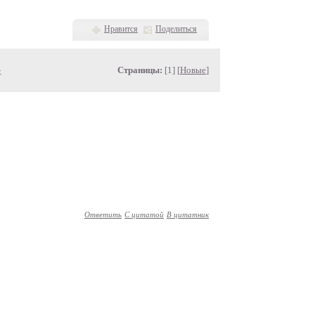
Нравится
Поделиться
»
Страницы:
[1] [
Новые
]
Ответить
С цитатой
В цитатник