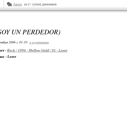
Авось
из (+ сутки) дневников
SOY UN PERDEDOR)
тября 2006 г. 01:10
+ в цитатник
ет -
Beck / 1994 - Mellow Gold / 01 - Loser
час -
Loser
 срут в мои ботинки.
ожа,
 пружинки.
ь и бить валенком по роже.
меня водились – непохоже.
да кусают доберманы.
стоянно жуй кокосы, ешь бананы.
омалась на ширинке.
нул на вашей вечеринке...