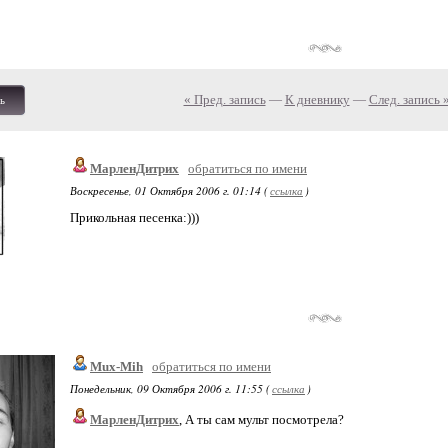
« Пред. запись
—
К дневнику
—
След. запись 
ь
МарленДитрих
обратиться по имени
Воскресенье, 01 Октября 2006 г. 01:14 (
ссылка
)
Прикольная песенка:)))
Mux-Mih
обратиться по имени
Понедельник, 09 Октября 2006 г. 11:55 (
ссылка
)
МарленДитрих
, А ты сам мульт посмотрела?