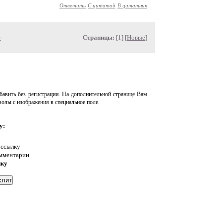
Ответить
С цитатой
В цитатник
»
Страницы:
[1] [
Новые
]
авить без регистрации. На дополнительной странице Вам
волы с изображения в специальное поле.
у:
 ссылку
омментарии
нку