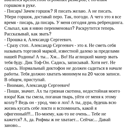
горшком в руке.
- Писарь! Зачем горшок? Я писать желаю. А не писать.
Убери горшок, доставай перо. Так, погоди. А чего это я все
время - писарь, да писарь. У меня сегодня день ребрендинга.
Слыхал, как я няню переименовал? Раскрутится теперь.
Рассказывай, как звать?
- Прошка я, Александр Сергеевич.
- Сразу стоп. Александр Сергеевич - это я. Не сметь себя
называть торговой маркой, известной далеко за пределами
нашей Родины! А ты... Хм... Во! На аглицкий манер звать
тебя буду. Дик Тоф-Он. Садись, записывай. Хотя нет. Не
садись. Нормальный диктофон не должен садиться в начале
работы. Тебя должно хватать минимум на 20 часов записи.
В общем, приступай.
- Внимаю, Александр Сергеевич!
- Пиши, значит. Ах ты грязная скотина, недостойная моего
взора! Как ты смела, поганая тварь, уйти от меня к этому
козлу? Ведь он - урод, чмо и лох! А ты, дура, будешь всю
жизнь кусать себе локти и вспоминать, какой я
офигенный!!!... По-моему, как-то не очень... Тебе не
кажется? А, да. Рифмы ж не хватает... Сейчас... Давай
заново...