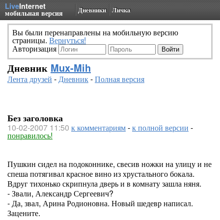
Live
Internet
Дневники
Личка
мобильная версия
Вы были перенаправлены на мобильную версию
страницы.
Вернуться!
Авторизация
Дневник
Mux-Mih
Лента друзей
-
Дневник
-
Полная версия
Без заголовка
10-02-2007 11:50
к комментариям
-
к полной версии
-
понравилось!
Пушкин сидел на подоконнике, свесив ножки на улицу и не
спеша потягивал красное вино из хрустального бокала.
Вдруг тихонько скрипнула дверь и в комнату зашла няня.
- Звали, Александр Сергеевич?
- Да, звал, Арина Родионовна. Новый шедевр написал.
Зацените.