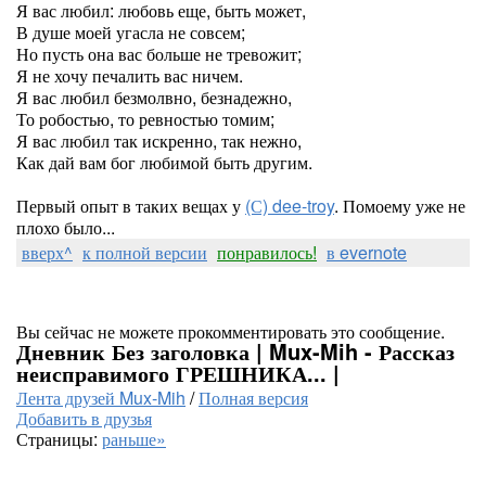
Я вас любил: любовь еще, быть может,
В душе моей угасла не совсем;
Но пусть она вас больше не тревожит;
Я не хочу печалить вас ничем.
Я вас любил безмолвно, безнадежно,
То робостью, то ревностью томим;
Я вас любил так искренно, так нежно,
Как дай вам бог любимой быть другим.
Первый опыт в таких вещах у
(С) dee-troy
. Помоему уже не
плохо было...
вверх^
к полной версии
понравилось!
в evernote
Вы сейчас не можете прокомментировать это сообщение.
Дневник Без заголовка | Mux-Mih - Рассказ
неисправимого ГРЕШНИКА... |
Лента друзей Mux-Mih
/
Полная версия
Добавить в друзья
Страницы:
раньше»