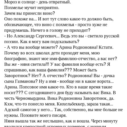
Мороз и солнце - день отвратный.
Похмелье мучит неприятно.
Зачем вы принесли вино?
Оно похоже на... И вот тут слово какое-то должно быть,
обозначающее, что вино с похмелья - просто хуже не
придумаешь. Ничего в голову не приходит?
- Но Александр Сергеевич... Ведь это вы - светило русской
поэзии. Как я могу вам подсказывать?
- А что вы вообще можете? Арина Родионовна! Кстати.
Почему во всех школах дети проходят меня, мою
биографию, знают мое имя-фамилию-отчество, а вас нет?
Вы же - няня светила!!! У вас фамилия вообще есть? Я
спрашиваю, как ваша фамилия??? Может быть
Заворотнюк? Нет? А отчество? Родионовна! Вы - дочка
сына Газманова? Ну а имя - вообще ни в какие ворота...
Арина. Попсовое имя какое-то. Кто в наше время такие
носит??? С сегодняшнего дня буду называть вас Вика. В
честь Черномырдина. Вика Родионовна Заворотнюк, да.
Кхм, что-то понесло меня. Кюхельбеккер, зараза такая...
Адский самогон у него... Так, собственно, вы мне больше не
нужны. Позовите моего писаря.
Няня вышла так же неслышно, как и вошла. Через минуту
ввалился крепостной огромных размеров, с ночным