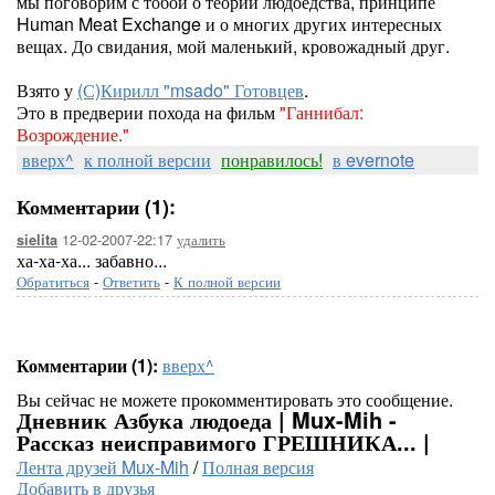
мы поговорим с тобой о теории людоедства, принципе
Human Meat Exchange и о многих других интересных
вещах. До свидания, мой маленький, кровожадный друг.
Взято у
(С)Кирилл "msado" Готовцев
.
Это в предверии похода на фильм
"Ганнибал:
Возрождение."
вверх^
к полной версии
понравилось!
в evernote
Комментарии (1):
12-02-2007-22:17
удалить
sielita
ха-ха-ха... забавно...
Обратиться
-
Ответить
-
К полной версии
Комментарии (1):
вверх^
Вы сейчас не можете прокомментировать это сообщение.
Дневник Азбука людоеда | Mux-Mih -
Рассказ неисправимого ГРЕШНИКА... |
Лента друзей Mux-Mih
/
Полная версия
Добавить в друзья