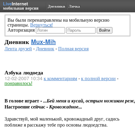
Live
Internet
Дневники
Личка
мобильная версия
Вы были перенаправлены на мобильную версию
страницы.
Вернуться!
Авторизация
Дневник
Mux-Mih
Лента друзей
-
Дневник
-
Полная версия
Азбука людоеда
12-02-2007 10:34
к комментариям
-
к полной версии
-
понравилось!
В голове играет -
...Бей меня и кусай, острым ножиком реж, 
Настроение сейчас -
Кровожадное...
Здравствуй, мой маленький, кровожадный друг, садись
поближе я расскажу тебе про основы людоедства.