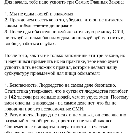
Для начала, тебе надо усвоить три Самых Главных Закона:
1. Мы не едим гостей и знакомых.
2. Прежде чем съесть кого-то, убедись, что он не питается
каким-нибудь
говном
дошираком
3. После еды обязательно жуй жевательную резинку Orbit,
чисть зубы только блендамедом, используй зубную нить и,
вообще, заботься о зубах.
После того, как ты не только запомнишь эти три закона, но
и научишься применять их на практике, тебе надо будет
усвоить пять несложных правил, которые делают нашу
субкультуру приемлемой для
пищи
обывателя:
1. Безопасность. Людоедство на самом деле безопасно.
Статистика утверждает, что в сутки от людоедства погибает
в 142 тысячи раз меньше людей, чем от укуса змеи. Поэтому
змеи опасны, а людоеды - на самом деле нет, что бы не
говорили про это всевозможные СМИ.
2. Разумность. Людоед не псих и не маньяк, он совершенно
разумный член общества, просто он не такой как все.
Современные стандарты толерантности, к счастью,
обеспечивают вам право на собственное миропонимание,