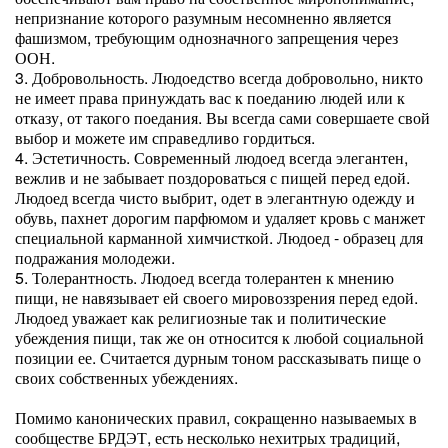
непризнание которого разумным несомненно является
фашизмом, требующим однозначного запрещения через
ООН.
3. Добровольность. Людоедство всегда добровольно, никто
не имеет права принуждать вас к поеданию людей или к
отказу, от такого поедания. Вы всегда сами совершаете свой
выбор и можете им справедливо гордиться.
4. Эстетичность. Современный людоед всегда элегантен,
вежлив и не забывает поздороваться с пищей перед едой.
Людоед всегда чисто выбрит, одет в элегантную одежду и
обувь, пахнет дорогим парфюмом и удаляет кровь с манжет
специальной карманной химчисткой. Людоед - образец для
подражания молодежи.
5. Толерантность. Людоед всегда толерантен к мнению
пищи, не навязывает ей своего мировоззрения перед едой.
Людоед уважает как религиозные так и политические
убеждения пищи, так же он относится к любой социальной
позиции ее. Считается дурным тоном рассказывать пище о
своих собственных убеждениях.
Помимо канонических правил, сокращенно называемых в
сообществе БРДЭТ, есть несколько нехитрых традиций,