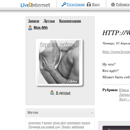
Регистрация
Вход
Рейтинги
Записи
Друзья
Комментарии
Mux-Mih
HTTP://
Четверг, 05 Апреля
http://www.livei
Ну что?
Кто идёт?
Может быть соб
Рубрики:
Юмор
В друзья
Лично
Хочу -
Метки
-
energizer
lj
lumen
ohne dich
rammstein
torrent
Подарки на новый год.
Приют
амбиции