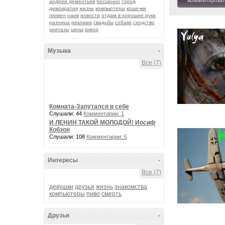
Комментироват
андрей дементьев
бесценно
город
демократия
жизнь
компьютеры
кошечки
люмен
наив
новости
отдам в хорошие руки
разница
реклама
свадьбы
собаки
сходство
унитазы
цены
юмор
Музыка
-
Все (7)
Комната-Запутался в себе
Слушали: 44
Комментарии: 1
И ЛЕНИН ТАКОЙ МОЛОДОЙ! Иосиф
Кобзон
Слушали: 108
Комментарии: 5
Интересы
-
Все (7)
девушки
друзья
жизнь
знакомства
компьютеры
пиво
смерть
Друзья
-