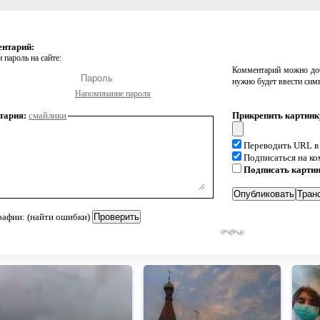
ентарий:
 пароль на сайте:
Комментарий можно доб
нужно будет ввести сим
Напоминание пароля
тария:
смайлики
Прикрепить картинк
Переводить URL в
Подписаться на к
Подписать карти
рафии: (найти ошибки)