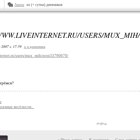
Авось
из (+ сутки) дневников
WWW.LIVEINTERNET.RU/USERS/MUX_MIH/
 2007 г. 17:59
+ в цитатник
nternet.ru/users/mux_mih/post33790670/
ерёмся?
е
 разные весёлости...
« Пред. запись
—
К дневнику
—
След. запись 