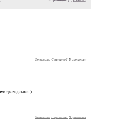
Ответить
С цитатой
В цитатник
оими траглодитами=)
Ответить
С цитатой
В цитатник