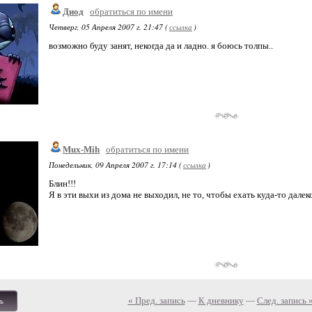
Диод
обратиться по имени
Четверг, 05 Апреля 2007 г. 21:47 (
ссылка
)
возможно буду занят, некогда да и ладно. я боюсь толпы..
Mux-Mih
обратиться по имени
Понедельник, 09 Апреля 2007 г. 17:14 (
ссылка
)
Блин!!!
Я в эти выхи из дома не выходил, не то, чтобы ехать куда-то далеко
« Пред. запись
—
К дневнику
—
След. запись 
ь