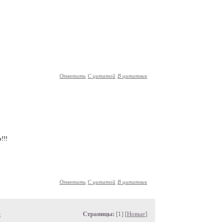
Ответить
С цитатой
В цитатник
!!!
Ответить
С цитатой
В цитатник
»
Страницы:
[1] [
Новые
]