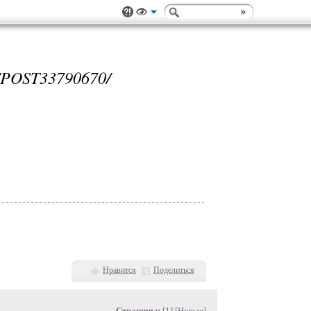
POST33790670/
Нравится
Поделиться
»
Страницы:
[1] [
Новые
]