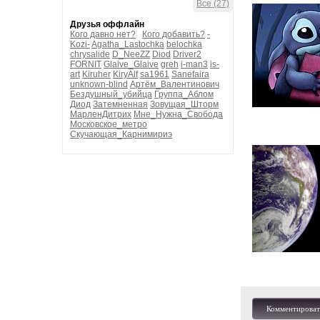
Все (27)
Друзья оффлайн
Кого давно нет?
Кого добавить?
-
Kozi-
Agatha_Lastochka
belochka
chrysalide
D_NeeZZ
Diod
Driver2
FORNIT
Glaive_Glaive
greh
i-man3
is-
art
Kiruher
KiryAlf
sa1961
Sanefaira
unknown-blind
Артём_Валентинович
Бездушный_убийца
Группа_Аблом
Диод
Затемненная
Зовущая_Шторм
МарленДитрих
Мне_Нужна_Свобода
Московское_метро
Скучающая_Карнимириэ
Комментироват