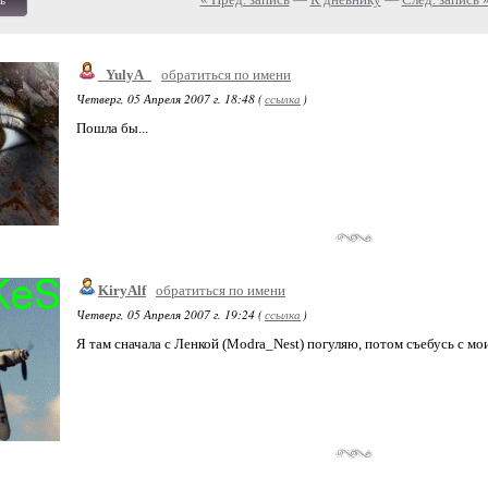
ь
_YulyA_
обратиться по имени
Четверг, 05 Апреля 2007 г. 18:48 (
ссылка
)
Пошла бы...
KiryAlf
обратиться по имени
Четверг, 05 Апреля 2007 г. 19:24 (
ссылка
)
Я там сначала с Ленкой (Modra_Nest) погуляю, потом съебусь с м