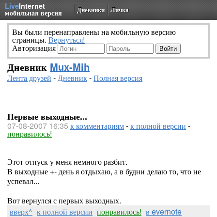
Live
Internet
Дневники
Личка
мобильная версия
Вы были перенаправлены на мобильную версию
страницы.
Вернуться!
Авторизация
Дневник
Mux-Mih
Лента друзей
-
Дневник
-
Полная версия
Первые выходные...
07-08-2007 16:35
к комментариям
-
к полной версии
-
понравилось!
Этот отпуск у меня немного разбит.
В выходные +- день я отдыхаю, а в будни делаю то, что не
успевал...
Вот вернулся с первых выходных.
вверх^
к полной версии
понравилось!
в evernote