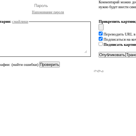
Комментарий можно доб
нужно будет ввести сим
Напоминание пароля
тария:
смайлики
Прикрепить картинк
Переводить URL в
Подписаться на к
Подписать карти
рафии: (найти ошибки)