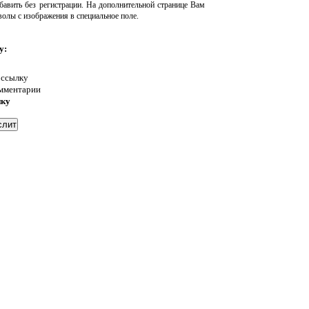
авить без регистрации. На дополнительной странице Вам
волы с изображения в специальное поле.
у:
 ссылку
омментарии
нку