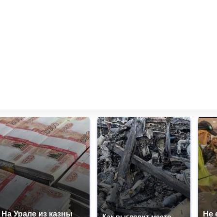
На Урале из казны
Не 
Как выглядит место