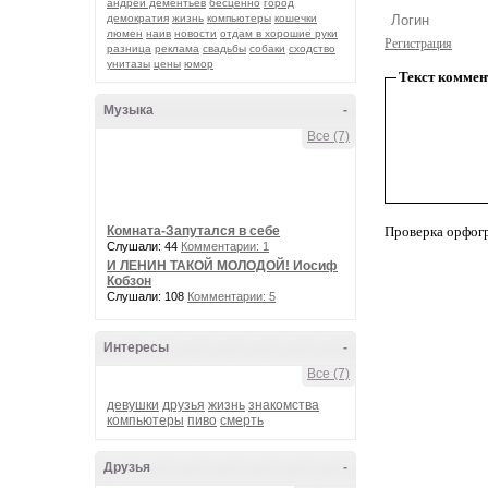
андрей дементьев
бесценно
город
демократия
жизнь
компьютеры
кошечки
люмен
наив
новости
отдам в хорошие руки
Регистрация
разница
реклама
свадьбы
собаки
сходство
унитазы
цены
юмор
Текст коммен
Музыка
-
Все (7)
Комната-Запутался в себе
Проверка орфог
Слушали: 44
Комментарии: 1
И ЛЕНИН ТАКОЙ МОЛОДОЙ! Иосиф
Кобзон
Слушали: 108
Комментарии: 5
Интересы
-
Все (7)
девушки
друзья
жизнь
знакомства
компьютеры
пиво
смерть
Друзья
-