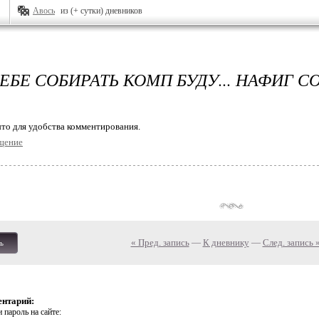
Авось
из (+ сутки) дневников
ЕБЕ СОБИРАТЬ КОМП БУДУ... НАФИГ С
то для удобства комментирования.
щение
« Пред. запись
—
К дневнику
—
След. запись 
ь
ентарий:
 пароль на сайте: