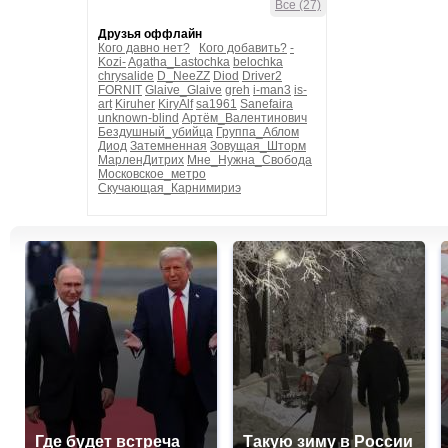
Все (27)
Друзья оффлайн
Кого давно нет?
Кого добавить?
-
Kozi-
Agatha_Lastochka
belochka
chrysalide
D_NeeZZ
Diod
Driver2
FORNIT
Glaive_Glaive
greh
i-man3
is-
art
Kiruher
KiryAlf
sa1961
Sanefaira
unknown-blind
Артём_Валентинович
Бездушный_убийца
Группа_Аблом
Диод
Затемненная
Зовущая_Шторм
МарленДитрих
Мне_Нужна_Свобода
Московское_метро
Скучающая_Карнимириэ
Где будет встреча
Такую зиму в России