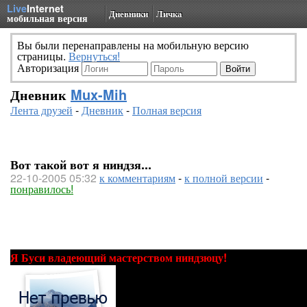
Live
Internet
Дневники
Личка
мобильная версия
Вы были перенаправлены на мобильную версию
страницы.
Вернуться!
Авторизация
Дневник
Mux-Mih
Лента друзей
-
Дневник
-
Полная версия
Вот такой вот я ниндзя...
22-10-2005 05:32
к комментариям
-
к полной версии
-
понравилось!
Я Буси владеющий мастерством ниндзюцу!