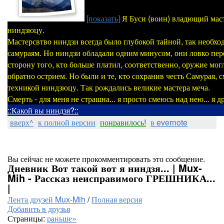
[показать]
Я Буси (воин) владющий мас
ниндзюцу.
Мастерсвтво ниндзи всегда было глубокой тайной, так необх
самураям. Но ниндзи обладали одним минусом, они ловко пер
сторону того, кто больше платил, соответственно, оружие мог
обратно острием. Но были и те, кто сохранив честь Самурая, 
техникой ниндзюцу. Так рождались великие мастера меча.
Смерть - для меня не страшна... я просто смеюсь над нею... я др
::Какой вы ниндзя?::
вверх^
к полной версии
понравилось!
в evernote
Вы сейчас не можете прокомментировать это сообщение.
Дневник Вот такой вот я ниндзя... | Mux-
Mih - Рассказ неисправимого ГРЕШНИКА...
|
Лента друзей Mux-Mih
/
Полная версия
Добавить в друзья
Страницы:
раньше»