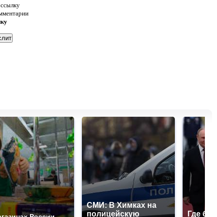
 ссылку
омментарии
нку
СМИ: В Химках на
полицейскую
Где буд
агазинах России