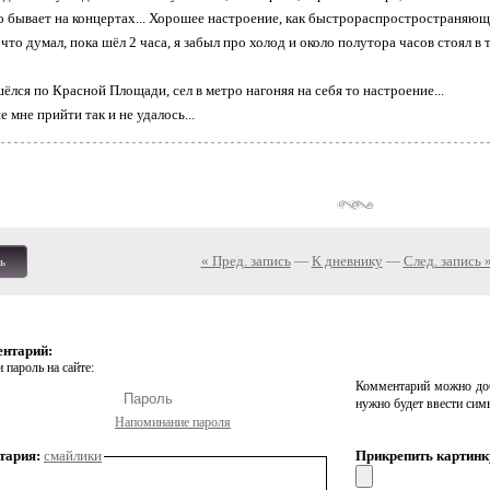
о бывает на концертах... Хорошее настроение, как быстрораспростространяющи
 что думал, пока шёл 2 часа, я забыл про холод и около полутора часов стоял в т
ёлся по Красной Площади, сел в метро нагоняя на себя то настроение...
е мне прийти так и не удалось...
« Пред. запись
—
К дневнику
—
След. запись 
ь
ентарий:
 пароль на сайте:
Комментарий можно доб
нужно будет ввести сим
Напоминание пароля
тария:
смайлики
Прикрепить картинк