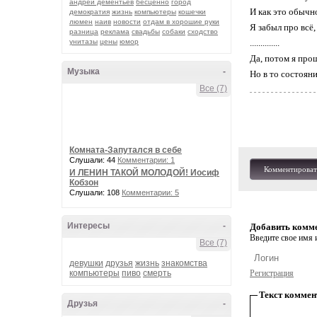
андрей дементьев
бесценно
город
И как это обычн
демократия
жизнь
компьютеры
кошечки
люмен
наив
новости
отдам в хорошие руки
Я забыл про всё,
разница
реклама
свадьбы
собаки
сходство
унитазы
цены
юмор
..............
Да, потом я прош
Музыка
-
Но в то состояни
Все (7)
Комната-Запутался в себе
Слушали: 44
Комментарии: 1
Комментироват
И ЛЕНИН ТАКОЙ МОЛОДОЙ! Иосиф
Кобзон
Слушали: 108
Комментарии: 5
Интересы
-
Добавить комм
Введите свое имя и
Все (7)
девушки
друзья
жизнь
знакомства
компьютеры
пиво
смерть
Регистрация
Текст коммен
Друзья
-