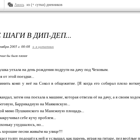
Авось
из (+ сутки) дневников
ШАГИ В ДИП-ДЕП...
тября 2005 г. 00:08
+ в цитатник
чше бы было плохое
ушка уехала на день рождения подруги на дачу под Чеховым.
я от этой поездки...
инить комп у неё на Сокол в общежитие. [Я когда его собирал плохо воткн
кандал, затем она поехала к машине, которая отвезла её на дачу, а я своим ход
Беговую, Баррикадную на Маяковскую...
кой мимо Пушкинского на Манежную площадь...
накручивал себе кучу проблем...
хоньку ухудшалось, но...
ь хорошие песни живьём на улице!!!
дел толпу подошёл к ней и услышал, как парень, играя на гитаре, пел весёлые п