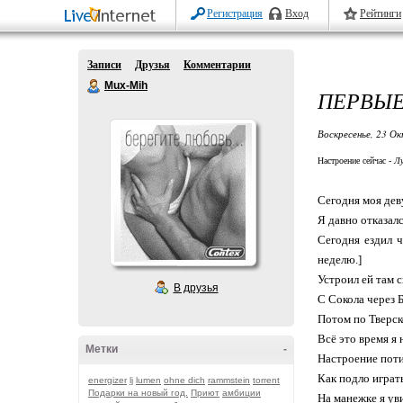
Регистрация
Вход
Рейтинги
Записи
Друзья
Комментарии
Mux-Mih
ПЕРВЫЕ 
Воскресенье, 23 Ок
Настроение сейчас -
Лу
Сегодня моя дев
Я давно отказалс
Сегодня ездил ч
неделю.]
Устроил ей там с
В друзья
С Сокола через 
Потом по Тверс
Всё это время я 
Метки
-
Настроение поти
Как подло играт
energizer
lj
lumen
ohne dich
rammstein
torrent
Подарки на новый год.
Приют
амбиции
На манежке я уви