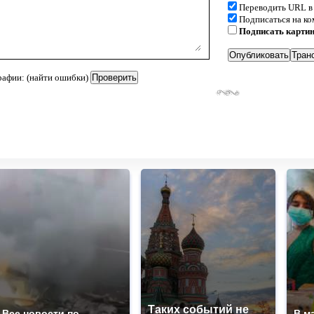
Переводить URL в
Подписаться на к
Подписать карти
рафии: (найти ошибки)
Таких событий не
Все новости по
В м