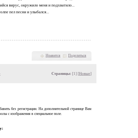
йся вирус, окружило меня и подхватило...
олпе пел песни и улыбался...
Нравится
Поделиться
»
Страницы:
[1] [
Новые
]
авить без регистрации. На дополнительной странице Вам
волы с изображения в специальное поле.
у: