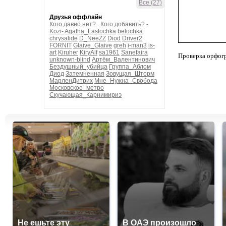
Все (27)
Друзья оффлайн
Кого давно нет?
Кого добавить?
-
Kozi-
Agatha_Lastochka
belochka
chrysalide
D_NeeZZ
Diod
Driver2
FORNIT
Glaive_Glaive
greh
i-man3
is-
art
Kiruher
KiryAlf
sa1961
Sanefaira
Проверка орфог
unknown-blind
Артём_Валентинович
Бездушный_убийца
Группа_Аблом
Диод
Затемненная
Зовущая_Шторм
МарленДитрих
Мне_Нужна_Свобода
Московское_метро
Скучающая_Карнимириэ
Не ешьте эту
В ОАЭ произошло