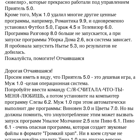
<ювелир>, которые прекрасно работали под управлением
Приятель 5.0.
Кроме того, Муж 1.0 удалил многие другие ценные
программы, например, Романтика 9.9, и одновременно
установил Футбол 5.0, Гараж 4.5 и Телевизор 6.0.
Программа Разговор 8.0 больше не запускается, а при
запуске программы Уборка Дома 2.6, вся система зависает.
Я пробовала запустить Нытье 5.3, но результатов не
добилась.
Пожалуйста, помогите! Отчаявшаяся
Дорогая Отчаявшаяся!
Просим иметь в виду, что Приятель 5.0 - это дешевая игра, а
Муж 1.0 -целая операционная система.
Попробуйте ввести команду С:/Я-СЧИТАЛА-ЧТО-ТЫ-
МЕНЯ-ЛЮБИШЬ, а потом установите на компьютер
программу Слезы 6.2. Муж 1.0 при этом автоматически
выполнит две программы: Виновен 3.0 и Цветы 7.0. Но вы
должны помнить, что злоупотребление этим может вызвать
запуск программ Унылое Молчание 2.5 или Пиво 6.1. Пиво
6.1 - очень опасная программа, которая создает звуковые
файлы в формате "Громкий храп". Ни в коем случае не
устанавливайте утилиту Теща 1.0 или другую версию