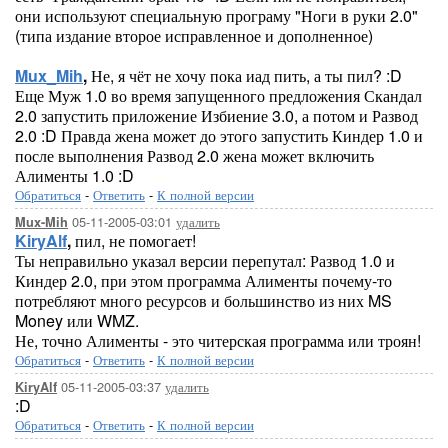
они используют специальную програму "Ноги в руки 2.0"
(типа издание второе исправленное и дополненное)
Mux_Mih
,
Не, я чёт не хочу пока иад пить, а ты пил? :D
Еще Муж 1.0 во время запущенного предложения Скандал
2.0 запустить приложение Избиение 3.0, а потом и Развод
2.0 :D Правда жена может до этого запустить Киндер 1.0 и
после выполнения Развод 2.0 жена может включить
Алименты 1.0 :D
Обратиться
-
Ответить
-
К полной версии
05-11-2005-03:01
удалить
Mux-Mih
KiryAlf
,
пил, не помогает!
Ты неправильно указал версии перепутал: Развод 1.0 и
Киндер 2.0, при этом программа Алименты почему-то
потребляют много ресурсов и большинство из них MS
Money или WMZ.
Не, точно Алименты - это читерская программа или троян!
Обратиться
-
Ответить
-
К полной версии
05-11-2005-03:37
удалить
KiryAlf
:D
Обратиться
-
Ответить
-
К полной версии