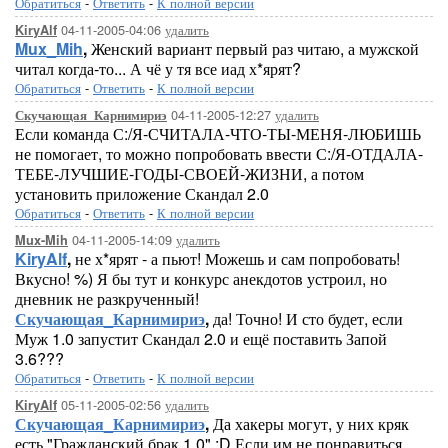
Обратиться
-
Ответить
-
К полной версии
04-11-2005-04:06
удалить
KiryAlf
Mux_Mih
,
Женский вариант первый раз читаю, а мужской
читал когда-то... А чё у тя все иад х*ярят?
Обратиться
-
Ответить
-
К полной версии
04-11-2005-12:27
удалить
Скучающая_Карнимириэ
Если команда С:/Я-СЧИТАЛА-ЧТО-ТЫ-МЕНЯ-ЛЮБИШЬ
не помогает, то можно попробовать ввести С:/Я-ОТДАЛА-
ТЕБЕ-ЛУЧШИЕ-ГОДЫ-СВОЕЙ-ЖИЗНИ, а потом
установить приложение Скандал 2.0
Обратиться
-
Ответить
-
К полной версии
04-11-2005-14:09
удалить
Mux-Mih
KiryAlf
,
не х*ярят - а пьют! Можешь и сам попробовать!
Вкусно! %) Я бы тут и конкурс анекдотов устроил, но
дневник не разкрученный!
Скучающая_Карнимириэ
,
да! Точно! И сто будет, если
Муж 1.0 запустит Скандал 2.0 и ещё поставить Запой
3.6???
Обратиться
-
Ответить
-
К полной версии
05-11-2005-02:56
удалить
KiryAlf
Скучающая_Карнимириэ
,
Да хакеры могут, у них кряк
есть "Гражданский брак 1.0" :D Если им не понравиться,