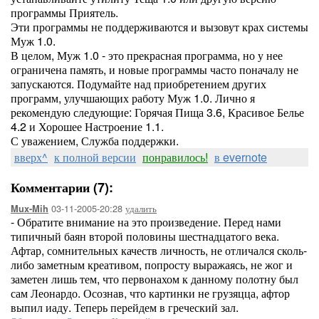
программы Приятель.
Эти программы не поддерживаются и вызовут крах системы
Муж 1.0.
В целом, Муж 1.0 - это прекрасная программа, но у нее
ограничена память, и новые программы часто поначалу не
запускаются. Подумайте над приобретением других
программ, улучшающих работу Муж 1.0. Лично я
рекомендую следующие: Горячая Пища 3.6, Красивое Белье
4.2 и Хорошее Настроение 1.1.
С уважением, Служба поддержки.
вверх^
к полной версии
понравилось!
в evernote
Комментарии (7):
03-11-2005-20:28
удалить
Mux-Mih
- Обратите внимание на это произведение. Перед нами
типичный баян второй половины шестнадцатого века.
Афтар, сомнительных качеств личность, не отличался сколь-
либо заметным креативом, попросту выражаясь, не жог и
заметен лишь тем, что первонахом к данному полотну был
сам Леонардо. Осознав, что картинки не грузяцца, афтор
выпил иаду. Теперь перейдем в греческий зал.