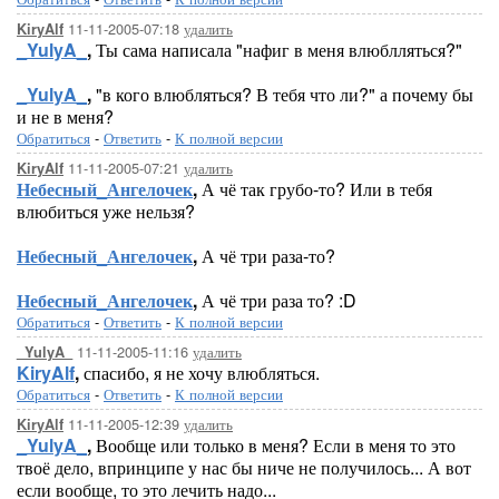
11-11-2005-07:18
удалить
KiryAlf
_YulyA_
,
Ты сама написала "нафиг в меня влюблляться?"
_YulyA_
,
"в кого влюбляться? В тебя что ли?" а почему бы
и не в меня?
Обратиться
-
Ответить
-
К полной версии
11-11-2005-07:21
удалить
KiryAlf
Небесный_Ангелочек
,
А чё так грубо-то? Или в тебя
влюбиться уже нельзя?
Небесный_Ангелочек
,
А чё три раза-то?
Небесный_Ангелочек
,
А чё три раза то? :D
Обратиться
-
Ответить
-
К полной версии
11-11-2005-11:16
удалить
_YulyA_
KiryAlf
,
спасибо, я не хочу влюбляться.
Обратиться
-
Ответить
-
К полной версии
11-11-2005-12:39
удалить
KiryAlf
_YulyA_
,
Вообще или только в меня? Если в меня то это
твоё дело, впринципе у нас бы ниче не получилось... А вот
если вообще, то это лечить надо...