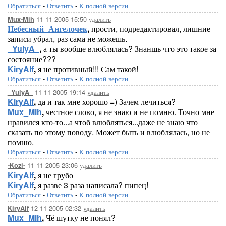
Обратиться
-
Ответить
-
К полной версии
11-11-2005-15:50
удалить
Mux-Mih
Небесный_Ангелочек
,
прости, подредактировал, лишние
записи убрал, раз сама не можешь.
_YulyA_
,
а ты вообще влюблялась? Знаншь что это такое за
состояние???
KiryAlf
,
я не противный!!! Сам такой!
Обратиться
-
Ответить
-
К полной версии
11-11-2005-19:14
удалить
_YulyA_
KiryAlf
,
да и так мне хорошо =) Зачем лечиться?
Mux_Mih
,
честное слово, я не знаю и не помню. Точно мне
нравился кто-то...а чтоб влюбляться...даже не знаю что
сказать по этому поводу. Может быть и влюблялась, но не
помню.
Обратиться
-
Ответить
-
К полной версии
11-11-2005-23:06
удалить
-Kozi-
KiryAlf
,
я не грубо
KiryAlf
,
я разве 3 раза написала? пипец!
Обратиться
-
Ответить
-
К полной версии
12-11-2005-02:32
удалить
KiryAlf
Mux_Mih
,
Чё шутку не понял?