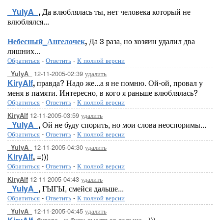
_YulyA_
,
Да влюблялась ты, нет человека который не
влюблялся...
Небесный_Ангелочек
,
Да 3 раза, но хозяин удалил два
лишних...
Обратиться
-
Ответить
-
К полной версии
12-11-2005-02:39
удалить
_YulyA_
KiryAlf
,
правда? Надо же...а я не помню. Ой-ой, провал у
меня в памяти. Интересно, в кого я раньше влюблялась?
Обратиться
-
Ответить
-
К полной версии
12-11-2005-03:59
удалить
KiryAlf
_YulyA_
,
Ой не буду спорить, но мои слова неоспоримы...
Обратиться
-
Ответить
-
К полной версии
12-11-2005-04:30
удалить
_YulyA_
KiryAlf
,
=)))
Обратиться
-
Ответить
-
К полной версии
12-11-2005-04:43
удалить
KiryAlf
_YulyA_
,
ГЫГЫ, смейся дальше...
Обратиться
-
Ответить
-
К полной версии
12-11-2005-04:45
удалить
_YulyA_