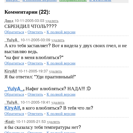
Комментарии (22):
10-11-2005-03:03
удалить
Диод
СБРЕНДИЛ ЧТОЛЬ????
Обратиться
-
Ответить
-
К полной версии
10-11-2005-03:09
удалить
_YulyA_
А кто тебя заставляет? Вот я видела у двух своих пчел, и не
выставляю ведь.
*на фиг в меня влюбляться?*
Обратиться
-
Ответить
-
К полной версии
10-11-2005-19:37
удалить
KiryAlf
Я бы ответил: "Уди праативныый!"
_YulyA_
,
Нафиг влюбляться? НАДА!!! :D
Обратиться
-
Ответить
-
К полной версии
10-11-2005-19:41
удалить
_YulyA_
KiryAlf
,
в кого влюбляться? В тебя что ли?
Обратиться
-
Ответить
-
К полной версии
10-11-2005-21:53
удалить
-Kozi-
я бы сказала:у тебя температуры нет?
Обратиться
-
Ответить
-
К полной версии