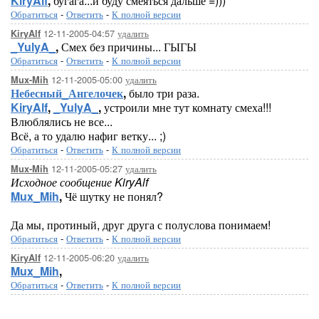
KiryAlf
,
бугага...и буду смеяться дальше =)))
Обратиться
-
Ответить
-
К полной версии
12-11-2005-04:57
удалить
KiryAlf
_YulyA_
,
Смех без причины... ГЫГЫ
Обратиться
-
Ответить
-
К полной версии
12-11-2005-05:00
удалить
Mux-Mih
Небесный_Ангелочек
,
было три раза.
KiryAlf
,
_YulyA_
,
устроили мне тут комнату смеха!!!
Влюблялись не все...
Всё, а то удалю нафиг ветку... ;)
Обратиться
-
Ответить
-
К полной версии
12-11-2005-05:27
удалить
Mux-Mih
Исходное сообщение KiryAlf
Mux_Mih
,
Чё шутку не понял?
Да мы, протиный, друг друга с полуслова понимаем!
Обратиться
-
Ответить
-
К полной версии
12-11-2005-06:20
удалить
KiryAlf
Mux_Mih
,
Обратиться
-
Ответить
-
К полной версии