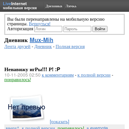
Live
Internet
Дневники
Личка
мобильная версия
Вы были перенаправлены на мобильную версию
страницы.
Вернуться!
Авторизация
Дневник
Mux-Mih
Лента друзей
-
Дневник
-
Полная версия
Ненавижу игРы!!! Р! :P
10-11-2005 02:50
к комментариям
-
к полной версии
-
понравилось!
[показать]
вверх^
к полной версии
понравилось!
в evernote