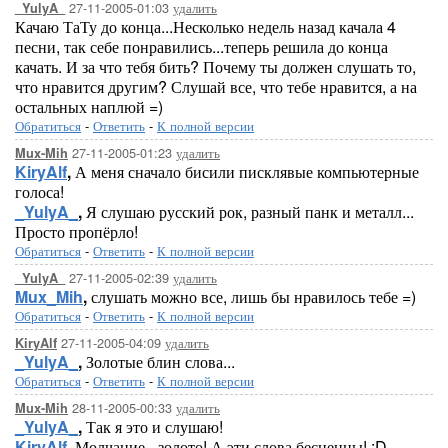
27-11-2005-01:03
удалить
_YulyA_
Качаю ТаТу до конца...Несколько недель назад качала 4
песни, так себе понравились...теперь решила до конца
качать. И за что тебя бить? Почему ты должен слушать то,
что нравится другим? Слушай все, что тебе нравится, а на
остальных наплюй =)
Обратиться
-
Ответить
-
К полной версии
27-11-2005-01:23
удалить
Mux-Mih
KiryAlf
,
А меня сначало бисили писклявые компьютерные
голоса!
_YulyA_
,
Я слушаю русский рок, разный панк и металл...
Просто пропёрло!
Обратиться
-
Ответить
-
К полной версии
27-11-2005-02:39
удалить
_YulyA_
Mux_Mih
,
слушать можно все, лишь бы нравилось тебе =)
Обратиться
-
Ответить
-
К полной версии
27-11-2005-04:09
удалить
KiryAlf
_YulyA_
,
Золотые блин слова...
Обратиться
-
Ответить
-
К полной версии
28-11-2005-00:33
удалить
Mux-Mih
_YulyA_
,
Так я это и слушаю!
KiryAlf
,
Молчание - золото! А эти слова бесценны! :D