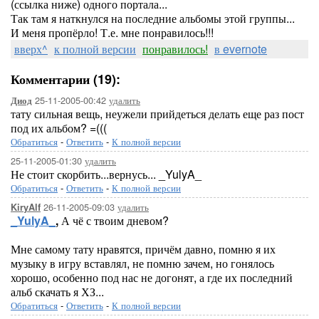
(ссылка ниже) одного портала...
Так там я наткнулся на последние альбомы этой группы...
И меня пропёрло! Т.е. мне понравилось!!!
вверх^
к полной версии
понравилось!
в evernote
Комментарии (19):
25-11-2005-00:42
удалить
Диод
тату сильная вещь, неужели прийдеться делать еще раз пост
под их альбом? =(((
Обратиться
-
Ответить
-
К полной версии
25-11-2005-01:30
удалить
Не стоит скорбить...вернусь... _YulyA_
Обратиться
-
Ответить
-
К полной версии
26-11-2005-09:03
удалить
KiryAlf
_YulyA_
,
А чё с твоим дневом?
Мне самому тату нравятся, причём давно, помню я их
музыку в игру вставлял, не помню зачем, но гонялось
хорошо, особенно под нас не догонят, а где их последний
альб скачать я ХЗ...
Обратиться
-
Ответить
-
К полной версии