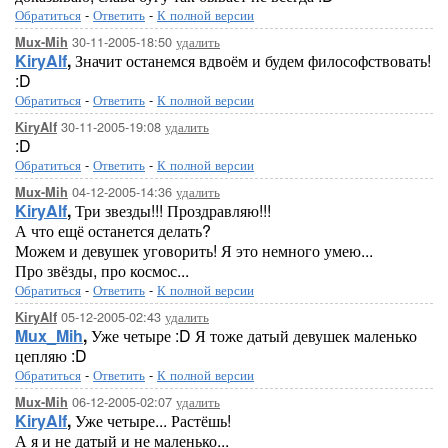
Обратиться
-
Ответить
-
К полной версии
30-11-2005-18:50
удалить
Mux-Mih
KiryAlf
,
Значит останемся вдвоём и будем философствовать!
:D
Обратиться
-
Ответить
-
К полной версии
30-11-2005-19:08
удалить
KiryAlf
:D
Обратиться
-
Ответить
-
К полной версии
04-12-2005-14:36
удалить
Mux-Mih
KiryAlf
,
Три звезды!!! Проздравляю!!!
А что ещё останется делать?
Можем и девушек уговорить! Я это немного умею...
Про звёзды, про космос...
Обратиться
-
Ответить
-
К полной версии
05-12-2005-02:43
удалить
KiryAlf
Mux_Mih
,
Уже четыре :D Я тоже датый девушек маленько
цепляю :D
Обратиться
-
Ответить
-
К полной версии
06-12-2005-02:07
удалить
Mux-Mih
KiryAlf
,
Уже четыре... Растёшь!
А я и не датый и не маленько...