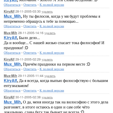
Обратиться
-
Ответить
-
К полной версии
28-11-2005-03:30
удалить
KiryAlf
Mux_Mih
,
Ну ты филосов, когда у мя будут проблемы я
непременно обращусь к тебе за помощью...
Обратиться
-
Ответить
-
К полной версии
28-11-2005-14:16
удалить
Mux-Mih
KiryAlf
,
Было дело...
Да и вообще... С нашей жизью спасает тока философия! И
праздники! :D
Обратиться
-
Ответить
-
К полной версии
29-11-2005-02:29
удалить
KiryAlf
Mux_Mih
,
Причём праздники на первом месте :D
Обратиться
-
Ответить
-
К полной версии
29-11-2005-11:44
удалить
Mux-Mih
KiryAlf
,
Да я всегда, когда выпью философствую с большим
ентузиазьмом!
Обратиться
-
Ответить
-
К полной версии
30-11-2005-02:38
удалить
KiryAlf
Mux_Mih
,
О да, меня иногда так на вилософию с этого дела
разгоняет, в итоге остаюсь я один и сам себе чёто
доказываю, слава бугу так бывает не всегда :D