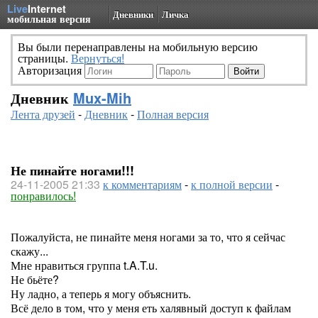
Live
Internet
Дневники
Личка
мобильная версия
Вы были перенаправлены на мобильную версию
страницы.
Вернуться!
Авторизация
Дневник
Mux-Mih
Лента друзей
-
Дневник
-
Полная версия
Не пинайте ногами!!!
24-11-2005 21:33
к комментариям
-
к полной версии
-
понравилось!
Пожалуйста, не пинайте меня ногами за то, что я сейчас
скажу...
Мне нравиться группа t.A.T.u.
Не бьёте?
Ну ладно, а теперь я могу объяснить.
Всё дело в том, что у меня еть халявный доступ к файлам