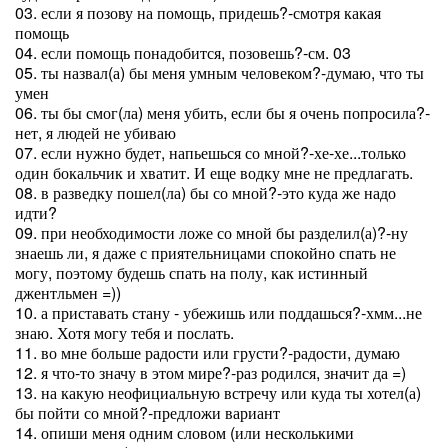
03. если я позову на помощь, придешь?-смотря какая
помощь
04. если помощь понадобится, позовешь?-см. 03
05. ты назвал(а) бы меня умным человеком?-думаю, что ты
умен
06. ты бы смог(ла) меня убить, если бы я очень попросила?-
нет, я людей не убиваю
07. если нужно будет, напьешься со мной?-хе-хе...только
один бокальчик и хватит. И еще водку мне не предлагать.
08. в разведку пошел(ла) бы со мной?-это куда же надо
идти?
09. при необходимости ложе со мной бы разделил(а)?-ну
знаешь ли, я даже с приятельницами спокойно спать не
могу, поэтому будешь спать на полу, как истинный
джентльмен =))
10. а приставать стану - убежишь или поддашься?-хмм...не
знаю. Хотя могу тебя и послать.
11. во мне больше радости или грусти?-радости, думаю
12. я что-то значу в этом мире?-раз родился, значит да =)
13. на какую неофициальную встречу или куда ты хотел(а)
бы пойти со мной?-предложи вариант
14. опиши меня одним словом (или несколькими