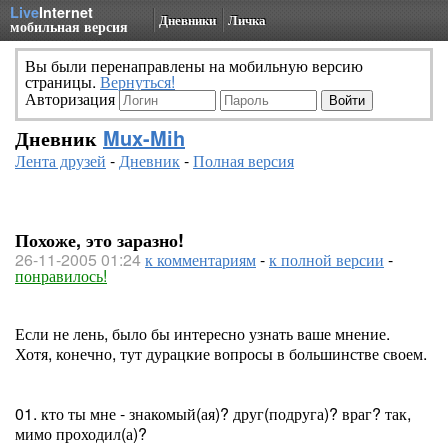
Live
Internet
Дневники
Личка
мобильная версия
Вы были перенаправлены на мобильную версию
страницы.
Вернуться!
Авторизация
Дневник
Mux-Mih
Лента друзей
-
Дневник
-
Полная версия
Похоже, это заразно!
26-11-2005 01:24
к комментариям
-
к полной версии
-
понравилось!
Если не лень, было бы интересно узнать ваше мнение.
Хотя, конечно, тут дурацкие вопросы в большинстве своем.
01. кто ты мне - знакомый(ая)? друг(подруга)? враг? так,
мимо проходил(а)?