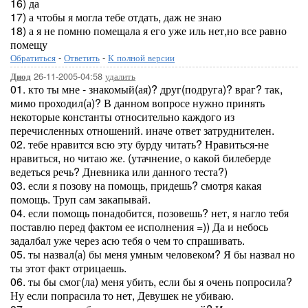
16) да
17) а чтобы я могла тебе отдать, даж не знаю
18) а я не помню помещала я его уже иль нет,но все равно
помещу
Обратиться
-
Ответить
-
К полной версии
26-11-2005-04:58
удалить
Диод
01. кто ты мне - знакомый(ая)? друг(подруга)? враг? так,
мимо проходил(а)? В данном вопросе нужно принять
некоторые константы относительно каждого из
перечисленных отношений. иначе ответ затруднителен.
02. тебе нравится всю эту бурду читать? Нравиться-не
нравиться, но читаю же. (утачнение, о какой билеберде
ведеться речь? Дневника или данного теста?)
03. если я позову на помощь, придешь? смотря какая
помощь. Труп сам закапывай.
04. если помощь понадобится, позовешь? нет, я нагло тебя
поставлю перед фактом ее исполнения =)) Да и небось
задалбал уже через асю тебя о чем то спрашивать.
05. ты назвал(а) бы меня умным человеком? Я бы назвал но
ты этот факт отрицаешь.
06. ты бы смог(ла) меня убить, если бы я очень попросила?
Ну если попрасила то нет, Девушек не убиваю.