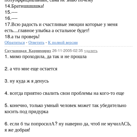
14.Братишшшшка!
15.----
16.----
17.Всю радость и счастливые эмоции которые у меня
есть....главное улыбка а остальное будет!
18.а ты проверь!
Обратиться
-
Ответить
-
К полной версии
26-11-2005-02:35
удалить
Скучающая_Карнимириэ
1. мимо проходила, да так и не прошла
2. а что мне еще остается
3. ну куда ж я денусь
4. всегда приятно свалить свои проблемы на кого-то еще
5. конечно, только умный человек может так убедительно
косить под придурка
6. если б ты попросилА? ну наверно да, чтоб не мучилАСЬ,
я же добрая!