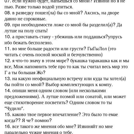
07. если нужно будет, напьешься со мной? Извини но я не
пью. Разве только водой упиться.
08. в разведку пошел(ла) бы со мной? Аксись, на дворе
давно не сороковые.
09. при необходимости ложе со мной бы разделил(а)? Да
лутше на полу спать!
10. а приставать стану - убежишь или поддашься?упрусь
ибо бежать бесполезно.
11. во мне больше радости или грусти? ГыГыЛол (это
читать с очень посной моской и безчувственно)
12. я что-то значу в этом мире? букашка таракашка как и мы
все, Мож напомнить тебе про то как ты считал весь мир это
Г а ты большая Жо?
13. на какую неофициальную встречу или куда ты хотел(а)
бы пойти со мной? Выбор комплектующих к компу.
14. опиши меня одним словом (или несколькими
предложениями). А лутше поэмой или сонатой, или может
еще стихотворение посветить? Одним словом то ты
"Чудило".
15. каково твое первое впечатление? Это было то емае
когда?? Я че? помню?
16. все такого же мнения обо мне? Извиняйт но мне
паралельно чужие мнения о тебе.