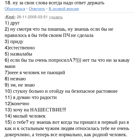
18. ну за свои слова всегда надо ответ держать
Обратиться
-
Ответить
-
К полной версии
26-11-2005-03:51
удалить
-Kozi-
1) друг
2) ну смотря что ты пишешь, ну знаешь если бы не
нравилось я бы тебя своим ПЧ не сделала
3) приду
4)естественно
5) назвалабы
6) если бы ты очень попросилА?!))) нет ты что ни за какау
мани
7)неее я человек не пьющий
8) незнаю
9) эм, не знаю
10) стукну больно и отойду на безопасное растояние
11) я думаю что радости
12)конечно
13) хочу на НАШЕСТВИЕ!!!
14) милый человек
15) о тебе? ну знаешь вот когда ты пришел в первый раз я
как и к остальным чужим людям относилась тебе не очень
доверчливо, а теперь все нормально, как родной человек.