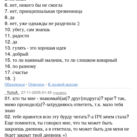
6. нет, никого бы не смогла
7. нет, принципиальная трезвенница
8. да
9. нет, уже однажды не разделила :)
10. убегу, сам знаешь
11. радости
12. да
13. гулять - это хорошая идея
14. добрый
15. то ли наивный мальчик, то ли слишком коварный
16. по разному
17. счастье
18. :)
Обратиться
-
Ответить
-
К полной версии
27-11-2005-01:45
удалить
_YulyA_
01. кто ты мне - знакомый(ая)? друг(подруга)? враг? так,
мимо проходил(а)?-затрудняюсь ответить, т.к. мало тебя
знаю
02. тебе нравится всю эту бурду читать?-а ПЧ зачем стала?
Еще помнится, ты говорил мне, что ты может быть
закроешь дневник, а я ответила, то может быть для меня не
будет закрыт твой дневник =)