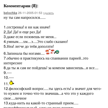
Комментарии (8):
26-11-2005-01:53
удалить
belochka
ну ты сам напросился......
1.сестренка! и ни как иначе!
2.Да! Да! и еще раз Да!
3.даже если позовешь не меня...
4.умным.....хм....э....Это слабо сказано!
5.Неа! легче до тебя доползти!
6.Запинала бы ногами....
7.обычно я практикуюсь на спаивании парней..это
интереснее
8.да ты ж сам не пойдешь! за компом зависнешь...и все....
9.----
10.----
11.
12.философский вопрос.....ты здесь есть! а значит для чего-
то нужен и точно что-то значишь...а что это у каждого
свое....личное
13.куда-нить на какой-то странный прием.....
полуоффициальный, сама не знаю почему