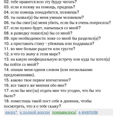
02. тебе нравится всю эту бурду читать?
03. если я позову на помощь, придешь?
04. если помощь понадобится, позовешь?
05. ты назвал(а) бы меня умным человеком?
06. ты бы смог(ла) меня убить, если бы я очень попросила?
07. если нужно будет, напьешься со мной?
08. в разведку пошел(ла) бы со мной?
09. при необходимости ложе со мной бы разделил(а)?
10. а приставать стану - убежишь или поддашься?
11. во мне больше радости или грусти?
12. я что-то значу в этом мире?
13. на какую неофициальную встречу или куда ты хотел(а)
бы пойти со мной?
14. опиши меня одним словом (или несколькими
предложениями).
15. каково твое первое впечатление?
16. все такого же мнения обо мне?
17. если бы мог(ла) отдать мне что угодно, что бы это
было?
18. поместишь такой пост себе в дневник, чтобы
посмотреть, что я о тебе скажу?
вверх^
к полной версии
понравилось!
в evernote