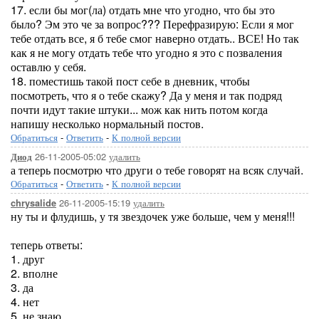
17. если бы мог(ла) отдать мне что угодно, что бы это
было? Эм это че за вопрос??? Перефразирую: Если я мог
тебе отдать все, я б тебе смог наверно отдать.. ВСЕ! Но так
как я не могу отдать тебе что угодно я это с позваления
оставлю у себя.
18. поместишь такой пост себе в дневник, чтобы
посмотреть, что я о тебе скажу? Да у меня и так подряд
почти идут такие штуки... мож как нить потом когда
напишу несколько нормальный постов.
Обратиться
-
Ответить
-
К полной версии
26-11-2005-05:02
удалить
Диод
а теперь посмотрю что други о тебе говорят на всяк случай.
Обратиться
-
Ответить
-
К полной версии
26-11-2005-15:19
удалить
chrysalide
ну ты и флудишь, у тя звездочек уже больше, чем у меня!!!
теперь ответы:
1. друг
2. вполне
3. да
4. нет
5. не знаю