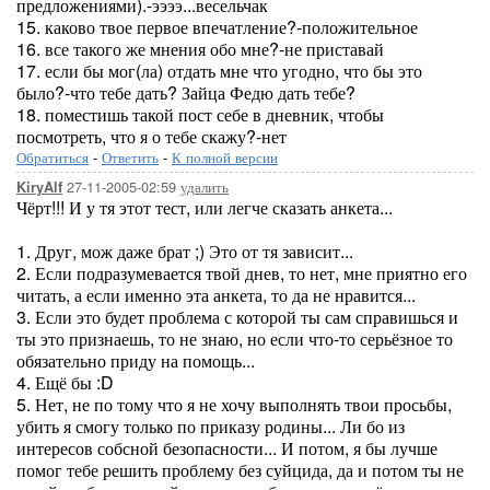
предложениями).-ээээ...весельчак
15. каково твое первое впечатление?-положительное
16. все такого же мнения обо мне?-не приставай
17. если бы мог(ла) отдать мне что угодно, что бы это
было?-что тебе дать? Зайца Федю дать тебе?
18. поместишь такой пост себе в дневник, чтобы
посмотреть, что я о тебе скажу?-нет
Обратиться
-
Ответить
-
К полной версии
27-11-2005-02:59
удалить
KiryAlf
Чёрт!!! И у тя этот тест, или легче сказать анкета...
1. Друг, мож даже брат ;) Это от тя зависит...
2. Если подразумевается твой днев, то нет, мне приятно его
читать, а если именно эта анкета, то да не нравится...
3. Если это будет проблема с которой ты сам справишься и
ты это признаешь, то не знаю, но если что-то серьёзное то
обязательно приду на помощь...
4. Ещё бы :D
5. Нет, не по тому что я не хочу выполнять твои просьбы,
убить я смогу только по приказу родины... Ли бо из
интересов собсной безопасности... И потом, я бы лучше
помог тебе решить проблему без суйцида, да и потом ты не