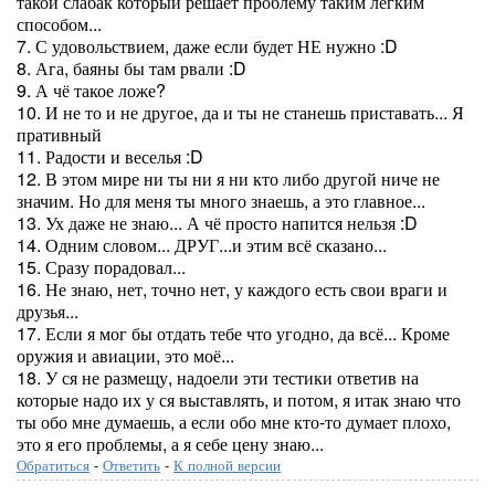
такой слабак который решает проблему таким лёгким
способом...
7. С удовольствием, даже если будет НЕ нужно :D
8. Ага, баяны бы там рвали :D
9. А чё такое ложе?
10. И не то и не другое, да и ты не станешь приставать... Я
пративный
11. Радости и веселья :D
12. В этом мире ни ты ни я ни кто либо другой ниче не
значим. Но для меня ты много знаешь, а это главное...
13. Ух даже не знаю... А чё просто напится нельзя :D
14. Одним словом... ДРУГ...и этим всё сказано...
15. Сразу порадовал...
16. Не знаю, нет, точно нет, у каждого есть свои враги и
друзья...
17. Если я мог бы отдать тебе что угодно, да всё... Кроме
оружия и авиации, это моё...
18. У ся не размещу, надоели эти тестики ответив на
которые надо их у ся выставлять, и потом, я итак знаю что
ты обо мне думаешь, а если обо мне кто-то думает плохо,
это я его проблемы, а я себе цену знаю...
Обратиться
-
Ответить
-
К полной версии