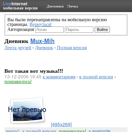
Live
Internet
Дневники
Личка
мобильная версия
Вы были перенаправлены на мобильную версию
страницы.
Вернуться!
Авторизация
Дневник
Mux-Mih
Лента друзей
-
Дневник
-
Полная версия
Вот такая вот музыка!!!
13-12-2006 16:45
к комментариям
-
к полной версии
-
понравилось!
[495x269]
вверх^
к полной версии
понравилось!
в evernote