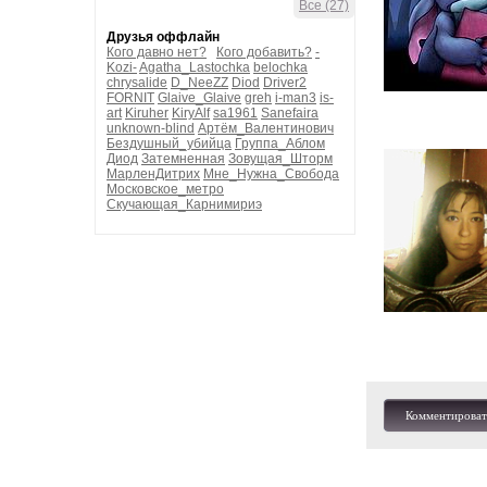
Все (27)
Друзья оффлайн
Кого давно нет?
Кого добавить?
-
Kozi-
Agatha_Lastochka
belochka
chrysalide
D_NeeZZ
Diod
Driver2
FORNIT
Glaive_Glaive
greh
i-man3
is-
art
Kiruher
KiryAlf
sa1961
Sanefaira
unknown-blind
Артём_Валентинович
Бездушный_убийца
Группа_Аблом
Диод
Затемненная
Зовущая_Шторм
МарленДитрих
Мне_Нужна_Свобода
Московское_метро
Скучающая_Карнимириэ
Комментироват