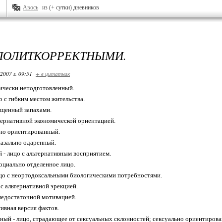
Авось
из (+ сутки) дневников
ПОЛИТКОРРЕКТНЫМИ.
2007 г. 09:51
+ в цитатник
ически неподготовленный.
о с гибким местом жительства.
ащенный запахами.
ьтернативной экономической ориентацией.
ьно ориентированный.
азально одаренный.
- лицо с альтернативным восприятием.
оциально отделенное лицо.
цо с неортодоксальными биологическими потребностями.
 с альтернативной эрекцией.
 недостаточной мотивацией.
тивная версия фактов.
ный - лицо, страдающее от сексуальных склонностей; сексуально ориентирова