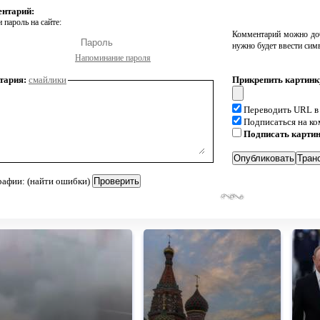
ентарий:
 пароль на сайте:
Комментарий можно доб
нужно будет ввести сим
Напоминание пароля
тария:
смайлики
Прикрепить картинк
Переводить URL в
Подписаться на к
Подписать карти
рафии: (найти ошибки)