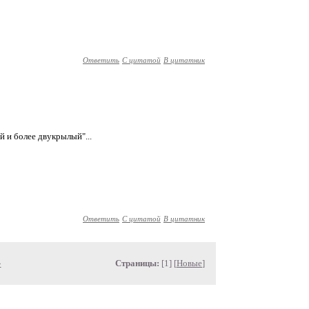
Ответить
С цитатой
В цитатник
 и более двукрылый"...
Ответить
С цитатой
В цитатник
»
Страницы:
[1] [
Новые
]