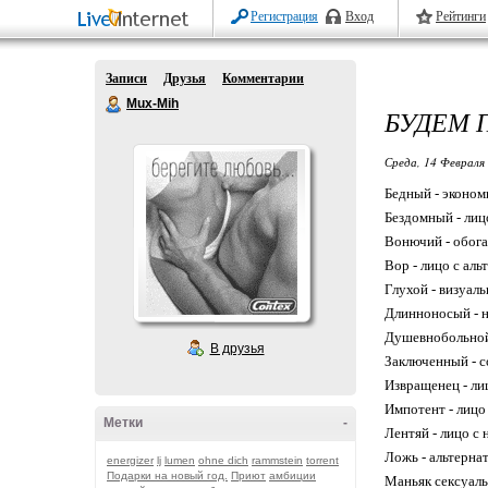
Регистрация
Вход
Рейтинги
Записи
Друзья
Комментарии
Mux-Mih
БУДЕМ 
Среда, 14 Февраля 
Бедный - эконом
Бездомный - лиц
Вонючий - обог
Вор - лицо с ал
Глухой - визуал
Длинноносый - н
Душевнобольной 
В друзья
Заключенный - с
Извращенец - ли
Импотент - лицо
Метки
-
Лентяй - лицо с
Ложь - альтерна
energizer
lj
lumen
ohne dich
rammstein
torrent
Подарки на новый год.
Приют
амбиции
Маньяк сексуаль