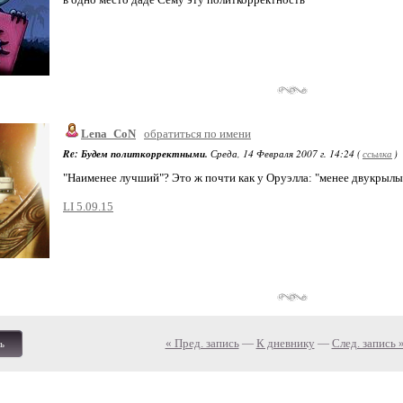
Lena_CoN
обратиться по имени
Re: Будем политкорректными.
Среда, 14 Февраля 2007 г. 14:24 (
ссылка
)
"Наименее лучший"? Это ж почти как у Оруэлла: "менее двукрылый
LI 5.09.15
« Пред. запись
—
К дневнику
—
След. запись 
ь