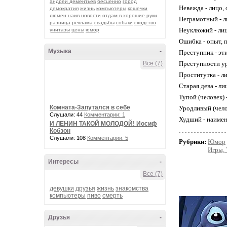
андрей дементьев
бесценно
город
Невежда - лицо,
демократия
жизнь
компьютеры
кошечки
люмен
наив
новости
отдам в хорошие руки
Неграмотный - л
разница
реклама
свадьбы
собаки
сходство
Неуклюжий - лиц
унитазы
цены
юмор
Ошибка - опыт, 
Музыка
-
Преступник - эт
Все (7)
Преступности ур
Проститутка - ли
Старая дева - л
Тупой (человек)
Комната-Запутался в себе
Уродливый (чело
Слушали: 44
Комментарии: 1
Худший - наимен
И ЛЕНИН ТАКОЙ МОЛОДОЙ! Иосиф
Кобзон
Слушали: 108
Комментарии: 5
Рубрики:
Юмор
Игры, 
Интересы
-
Все (7)
девушки
друзья
жизнь
знакомства
компьютеры
пиво
смерть
Друзья
-