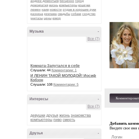
андрей дементьев
бесценно
город
демократия
жизнь
компьютеры
кошечки
люмен
наив
новости
отдам в хорошие руки
разница
реклама
свадьбы
собаки
сходство
унитазы
цены
юмор
Музыка
-
Все (7)
Комната-Запутался в себе
Слушали: 44
Комментарии: 1
И ЛЕНИН ТАКОЙ МОЛОДОЙ! Иосиф
Кобзон
Слушали: 108
Комментарии: 5
Комментироват
Интересы
-
Все (7)
девушки
друзья
жизнь
знакомства
компьютеры
пиво
смерть
Добавить комм
Введите свое имя и
Друзья
-