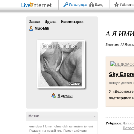
Регистрация
Вход
Рейтинги
Записи
Друзья
Комментарии
Mux-Mih
А Я ИМИ
Вторник, 15 Январ
Sky Expr
Летную деятель
У «Ведомостей
В друзья
подтвердили г
Метки
-
Рубрики:
Лично
energizer
lj
lumen
ohne dich
rammstein
torrent
Новос
Подарки на новый год.
Приют
амбиции