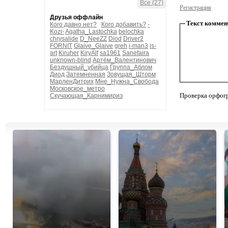
Все (27)
Регистрация
Друзья оффлайн
Текст коммен
Кого давно нет?
Кого добавить?
-
Kozi-
Agatha_Lastochka
belochka
chrysalide
D_NeeZZ
Diod
Driver2
FORNIT
Glaive_Glaive
greh
i-man3
is-
art
Kiruher
KiryAlf
sa1961
Sanefaira
unknown-blind
Артём_Валентинович
Бездушный_убийца
Группа_Аблом
Диод
Затемненная
Зовущая_Шторм
МарленДитрих
Мне_Нужна_Свобода
Московское_метро
Проверка орфог
Скучающая_Карнимириэ