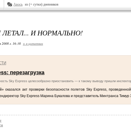
Авось
из (+ сутки) дневников
 ЛЕТАЛ... И НОРМАЛЬНО!
я 2008 г. 16:38
+ в цитатник
ess: перезагрузка
ность Sky Express целесообразно приостановить — к такому выводу пришли инспекто
» оказался акт проверки безопасности полетов Sky Express, проведенной
ендиректор Sky Express Марина Букалова и представитель Минтранса Тимур 
е
ти