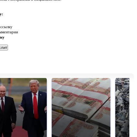
у:
 ссылку
омментарии
нку