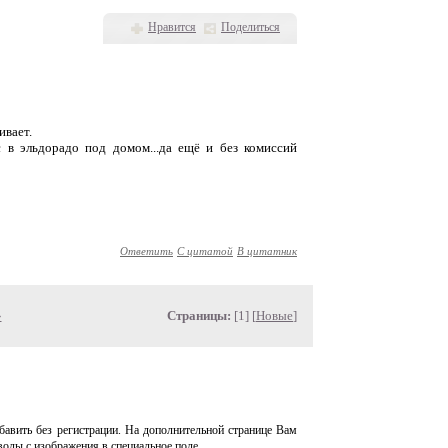
Нравится
Поделиться
ивает.
 в эльдорадо под домом...да ещё и без комиссий
Ответить
С цитатой
В цитатник
»
Страницы:
[1] [
Новые
]
авить без регистрации. На дополнительной странице Вам
волы с изображения в специальное поле.