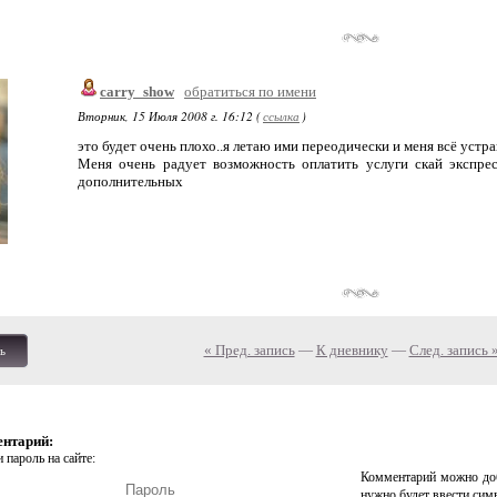
carry_show
обратиться по имени
Вторник, 15 Июля 2008 г. 16:12 (
ссылка
)
это будет очень плохо..я летаю ими переодически и меня всё устра
Меня очень радует возможность оплатить услуги скай экспрес
дополнительных
« Пред. запись
—
К дневнику
—
След. запись 
ь
ентарий:
 пароль на сайте:
Комментарий можно доб
нужно будет ввести сим