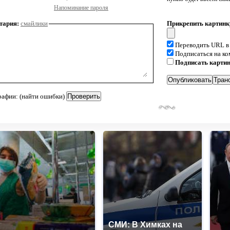
Напоминание пароля
тария:
смайлики
Прикрепить картинк
Переводить URL в
Подписаться на к
Подписать карти
рафии: (найти ошибки)
СМИ: В Химках на