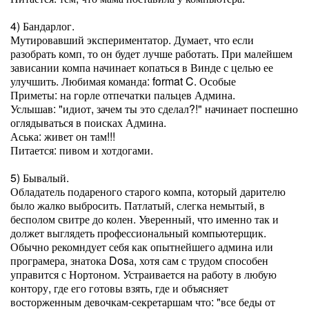
4) Бандарлог.
Мутировавший экспериментатор. Думает, что если
разобрать комп, то он будет лучше работать. При малейшем
зависании компа начинает копаться в Винде с целью ее
улучшить. Любимая команда: format C. Особые
Приметы: на горле отпечатки пальцев Админа.
Услышав: "идиот, зачем ты это сделал?!" начинает поспешно
оглядываться в поисках Админа.
Аська: живет он там!!!
Питается: пивом и хотдогами.
5) Бывалый.
Обладатель подареного старого компа, который дарителю
было жалко выбросить. Патлатый, слегка немытый, в
бесполом свитре до колен. Уверенный, что именно так и
должет выглядеть профессиональный компьютерщик.
Обычно рекомндует себя как опытнейшего админа или
програмера, знатока Dosа, хотя сам с трудом способен
управится с Нортоном. Устраивается на работу в любую
контору, где его готовы взять, где и объясняет
восторженным девочкам-секретаршам что: "все беды от