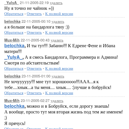
21-11-2005-22:19
удалить
_YulyA_
Ну я точно не чайник =))
Обратиться
-
Ответить
-
К полной версии
22-11-2005-00:10
удалить
belochka
а я больше на бандарлога тяну :))
Обратиться
-
Ответить
-
К полной версии
22-11-2005-00:43
удалить
Mux-Mih
belochka
,
И ты тут!!! Забаню!!! К Едрене Фене и Ибана
матери!!!
_YulyA_
,
А я смесь Бандарлога, Программера и Админа!
Смотря по абстаятельствам!
Обратиться
-
Ответить
-
К полной версии
23-11-2005-01:00
удалить
belochka
Не хочуууууу!!! мне тут хорошооооо!!!ААА...я к
тебе....хнык...а ты меня.... хнык.... :)лучше в бобруйск!
Обратиться
-
Ответить
-
К полной версии
23-11-2005-02:27
удалить
Mux-Mih
belochka
,
можно и в Бобруйск, если дорогу знаешь!
А вообще, просто тут моя вторая жизнь под тем же именем!
;)
Я прячусь!
Обратиться
-
Ответить
-
К полной версии