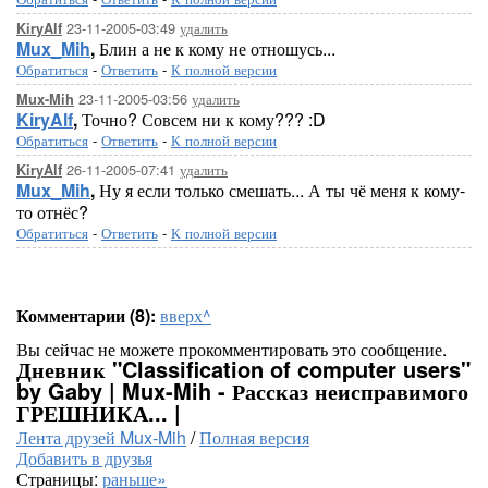
23-11-2005-03:49
удалить
KiryAlf
Mux_Mih
,
Блин а не к кому не отношусь...
Обратиться
-
Ответить
-
К полной версии
23-11-2005-03:56
удалить
Mux-Mih
KiryAlf
,
Точно? Совсем ни к кому??? :D
Обратиться
-
Ответить
-
К полной версии
26-11-2005-07:41
удалить
KiryAlf
Mux_Mih
,
Ну я если только смешать... А ты чё меня к кому-
то отнёс?
Обратиться
-
Ответить
-
К полной версии
Комментарии (8):
вверх^
Вы сейчас не можете прокомментировать это сообщение.
Дневник "Classification of computer users"
by Gaby | Mux-Mih - Рассказ неисправимого
ГРЕШНИКА... |
Лента друзей Mux-Mih
/
Полная версия
Добавить в друзья
Страницы:
раньше»