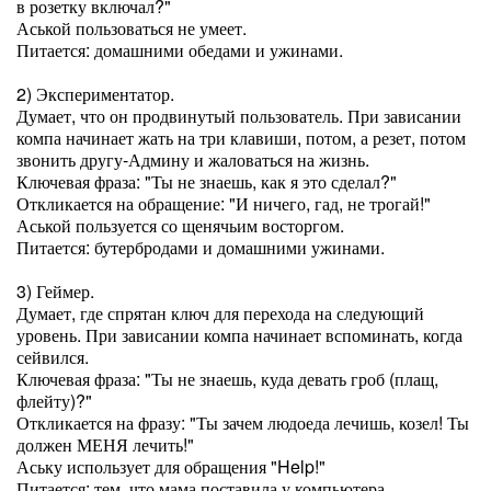
в розетку включал?"
Аськой пользоваться не умеет.
Питается: домашними обедами и ужинами.
2) Экспериментатор.
Думает, что он продвинутый пользователь. При зависании
компа начинает жать на три клавиши, потом, а резет, потом
звонить другу-Админу и жаловаться на жизнь.
Ключевая фраза: "Ты не знаешь, как я это сделал?"
Откликается на обращение: "И ничего, гад, не трогай!"
Аськой пользуется со щенячьим восторгом.
Питается: бутербродами и домашними ужинами.
3) Геймер.
Думает, где спрятан ключ для перехода на следующий
уровень. При зависании компа начинает вспоминать, когда
сейвился.
Ключевая фраза: "Ты не знаешь, куда девать гроб (плащ,
флейту)?"
Откликается на фразу: "Ты зачем людоеда лечишь, козел! Ты
должен МЕНЯ лечить!"
Аську использует для обращения "Help!"
Питается: тем, что мама поставила у компьютера.