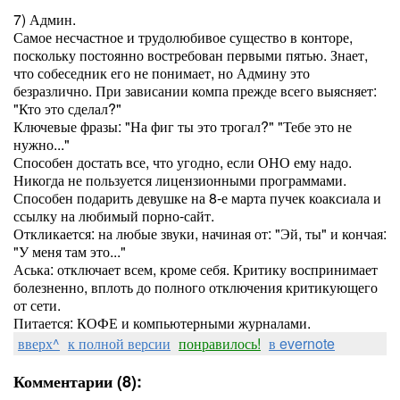
7) Админ.
Самое несчастное и трудолюбивое существо в конторе,
поскольку постоянно востребован первыми пятью. Знает,
что собеседник его не понимает, но Админу это
безразлично. При зависании компа прежде всего выясняет:
"Кто это сделал?"
Ключевые фразы: "На фиг ты это трогал?" "Тебе это не
нужно..."
Способен достать все, что угодно, если ОНО ему надо.
Никогда не пользуется лицензионными программами.
Способен подарить девушке на 8-е марта пучек коаксиала и
ссылку на любимый порно-сайт.
Откликается: на любые звуки, начиная от: "Эй, ты" и кончая:
"У меня там это..."
Аська: отключает всем, кроме себя. Критику воспринимает
болезненно, вплоть до полного отключения критикующего
от сети.
Питается: КОФЕ и компьютерными журналами.
вверх^
к полной версии
понравилось!
в evernote
Комментарии (8):