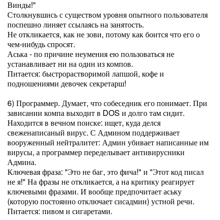
Винды!"
Столкнувшись с существом уровня опытного пользователя
поспешно линяет ссылаясь на занятость.
Не откликается, как не зови, потому как боится что его о
чем-нибудь спросят.
Аська - по причине неумения ею пользоваться не
устанавливает ни на один из компов.
Питается: быстрорастворимой лапшой, кофе и
подношениями девочек секретарш!
6) Программер. Думает, что собеседник его понимает. При
зависании компа выходит в DOS и долго там сидит.
Находится в вечном поиске: ищет, куда делся
свеженаписаный вирус. С Админом поддерживает
вооруженный нейтралитет: Админ убивает написанные им
вирусы, а программер переделывает антивирусники
Админа.
Ключевая фраза: "Это не баг, это фича!" и "Этот код писал
не я!" На фразы не откликается, а на критику реагирует
ключевыми фразами. И вообще предпочитает аську
(которую постоянно отключает сисадмин) устной речи.
Питается: пивом и сигаретами.