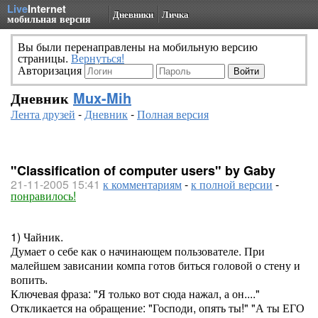
Live
Internet
Дневники
Личка
мобильная версия
Вы были перенаправлены на мобильную версию
страницы.
Вернуться!
Авторизация
Дневник
Mux-Mih
Лента друзей
-
Дневник
-
Полная версия
"Classification of computer users" by Gaby
21-11-2005 15:41
к комментариям
-
к полной версии
-
понравилось!
1) Чайник.
Думает о себе как о начинающем пользователе. При
малейшем зависании компа готов биться головой о стену и
вопить.
Ключевая фраза: "Я только вот сюда нажал, а он...."
Откликается на обращение: "Господи, опять ты!" "А ты ЕГО