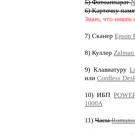
5) Фотоаппарат
N
6) Карточку пам
Знаю, что никто н
7) Сканер
Epson 
8) Куллер
Zalman
9) Клавиатуру
L
или
Cordless De
10) ИБП
POWER
1000A
11)
Часы
Romanso