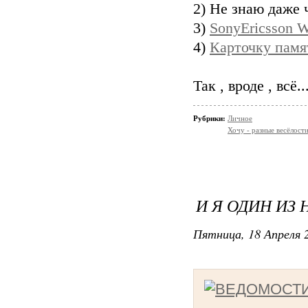
2) Не знаю даже 
3)
SonyEricsson W
4)
Карточку памят
Так , вроде , всё..
Рубрики:
Личное
Хочу - разные весёлости
И Я ОДИН ИЗ Н
Пятница, 18 Апреля 2