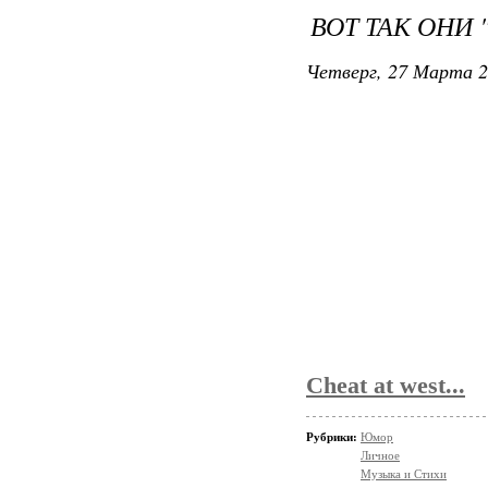
ВОТ ТАК ОНИ 
Четверг, 27 Марта 2
Alex under
Sir gay evil each
Pussy can
You look a more y
Doo-bop sale only
Sly tired saved no
Doo-bop Tom
Cheat at west...
Рубрики:
Юмор
Личное
Музыка и Стихи