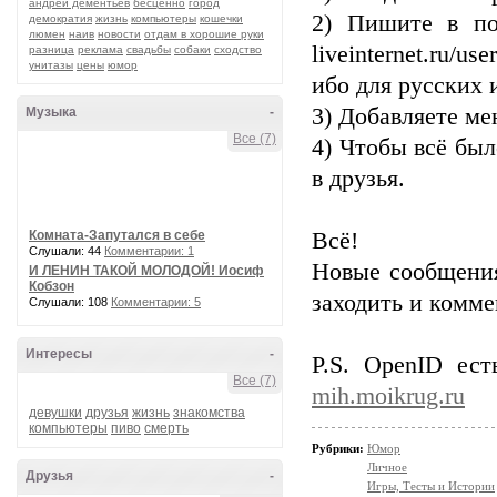
андрей дементьев
бесценно
город
2) Пишите в по
демократия
жизнь
компьютеры
кошечки
люмен
наив
новости
отдам в хорошие руки
liveinternet.ru/
разница
реклама
свадьбы
собаки
сходство
унитазы
цены
юмор
ибо для русских 
3) Добавляете ме
Музыка
-
Все (7)
4) Чтобы всё бы
в друзья.
Комната-Запутался в себе
Всё!
Слушали: 44
Комментарии: 1
Новые сообщения
И ЛЕНИН ТАКОЙ МОЛОДОЙ! Иосиф
Кобзон
заходить и комм
Слушали: 108
Комментарии: 5
Интересы
-
P.S. OpenID ес
Все (7)
mih.moikrug.ru
девушки
друзья
жизнь
знакомства
компьютеры
пиво
смерть
Рубрики:
Юмор
Личное
Друзья
-
Игры, Тесты и Истории