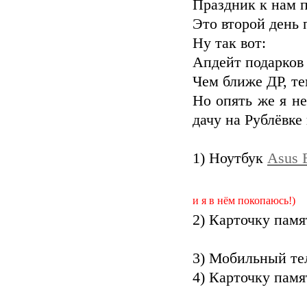
Праздник к нам п
Это второй день 
Ну так вот:
Апдейт подарков н
Чем ближе ДР, т
Но опять же я не
дачу на Рублёвке 
1) Ноутбук
Asus 
2) Не знаю даже что бо
и я в нём покопаюсь!)
2) Карточку пам
3) Мобильный т
4) Карточку пам