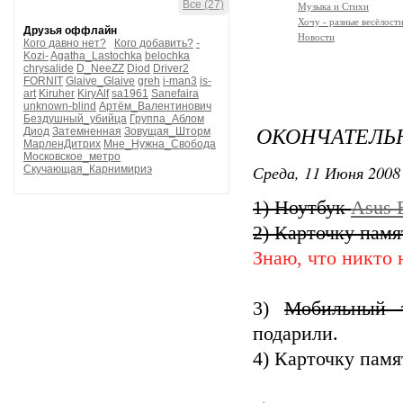
Все (27)
Музыка и Стихи
Хочу - разные весёлости
Друзья оффлайн
Новости
Кого давно нет?
Кого добавить?
-
Kozi-
Agatha_Lastochka
belochka
chrysalide
D_NeeZZ
Diod
Driver2
FORNIT
Glaive_Glaive
greh
i-man3
is-
art
Kiruher
KiryAlf
sa1961
Sanefaira
unknown-blind
Артём_Валентинович
Бездушный_убийца
Группа_Аблом
ОКОНЧАТЕЛЬН
Диод
Затемненная
Зовущая_Шторм
МарленДитрих
Мне_Нужна_Свобода
Московское_метро
Среда, 11 Июня 2008 
Скучающая_Карнимириэ
1) Ноутбук
Asus 
2) Карточку пам
Знаю, что никто 
3)
Мобильный
подарили.
4) Карточку пам