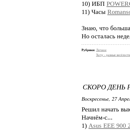
10) ИБП
POWERC
11) Часы
Romanso
Знаю, что больша
Но осталась недел
Рубрики:
Личное
Хочу - разные весёлости
СКОРО ДЕНЬ 
Воскресенье, 27 Апре
Решил начать вык
Начнём-с...
1)
Asus EEE 900 