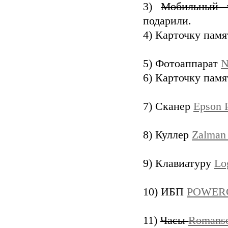
3)
Мобильный
подарили.
4) Карточку пам
5) Фотоаппарат
N
6) Карточку пам
7) Сканер
Epson 
8) Куллер
Zalman
9) Клавиатуру
Lo
10) ИБП
POWERC
11)
Часы
Romanso