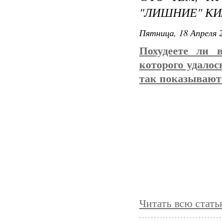
"ЛИШНИЕ" КИ
Пятница, 18 Апреля 2
Похудеете ли в
которого удалос
так показывают
«На любой диете
вес возвращаетс
Манн (Traci Man
людей восполня
еще. Сохранят
участников, в т
устойчивой потер
Читать всю статью