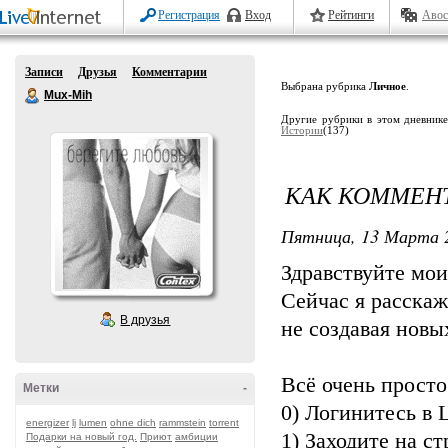
Регистрация
Вход
Рейтинги
Авос
Записи
Друзья
Комментарии
Выбрана рубрика
Личное
.
Mux-Mih
Другие рубрики в этом дневник
Истории
(137)
КАК КОММЕНТ
Пятница, 13 Марта 2
Здравствуйте мои
Сейчас я расска
В друзья
не создавая новы
Всё очень просто.
Метки
-
0) Логинитесь в L
energizer
lj
lumen
ohne dich
rammstein
torrent
1) Заходите на с
Подарки на новый год.
Приют
амбиции