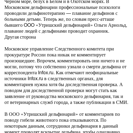
Черном море, белух в Белом и в Охотском морях. В
Московском дельфинарии профессиональные психологи
проводили дельфинотерапию — плавание дельфинов с
больными детьми. Теперь же, по словам пресс-атташе
бывшего OOO «Утришский дельфинарий» Ольги Арнольд,
плавание людей с дельфинами проводит охранник.
Другая сторона
Московское управление Следственного комитета при
прокуратуре России пока никак не комментирует
произошедшее. Впрочем, комментировать они ничего и не
могли, потому что собственно узнали о смерти дельфина от
корреспондента Infox.ru. Как отмечают неофициальные
источники Infox.ru в следственных органах, для
комментариев нужна хотя бы доследственная проверка. А
поводом для доследственной проверки могут стать как
заявление от руководства московского дельфинария, так и
от ветеринарных служб города, а также публикации в СМИ.
В ООО «Утришский дельфинарий» от комментариев по
поводу гибели животного пока отказываются. По
некоторым данным, сотрудники дельфинария в данный
момент проводят вскрытие дельфина, чтобы однозначно