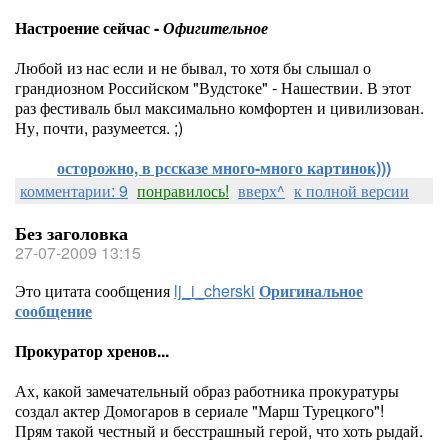
Настроение сейчас -
Офигительное
Любой из нас если и не бывал, то хотя бы слышал о
грандиозном Российском "Вудстоке" - Нашествии. В этот
раз фестиваль был максимально комфортен и цивилизован.
Ну, почти, разумеется. ;)
осторожно, в рссказе много-много картинок)))
комментарии: 9
понравилось!
вверх^
к полной версии
Без заголовка
27-07-2009 13:15
Это цитата сообщения
lj_i_cherski
Оригинальное
сообщение
Прокуратор хренов...
Ах, какой замечательный образ работника прокуратуры
создал актер Домогаров в сериале "Марш Турецкого"!
Прям такой честный и бесстрашный герой, что хоть рыдай.