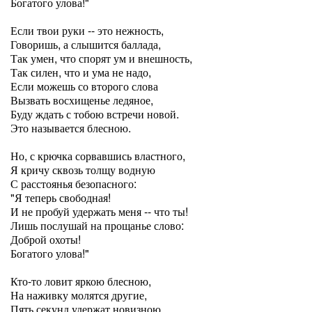
Богатого улова!"
Если твои руки -- это нежность,
Говоришь, а слышится баллада,
Так умен, что спорят ум и внешность,
Так силен, что и ума не надо,
Если можешь со второго слова
Вызвать восхищенье ледяное,
Буду ждать с тобою встречи новой.
Это называется блесною.
Но, с крючка сорвавшись властного,
Я кричу сквозь толщу водную
С расстоянья безопасного:
"Я теперь свободная!
И не пробуй удержать меня -- что ты!
Лишь послушай на прощанье слово:
Доброй охоты!
Богатого улова!"
Кто-то ловит яркою блесною,
На наживку молятся другие,
Пять секунд удержат новизною,