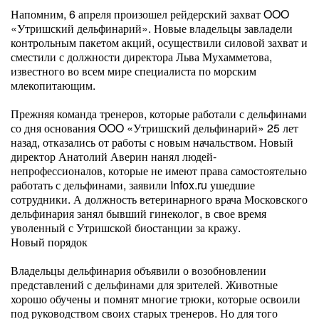
Напомним, 6 апреля произошел рейдерский захват OOO
«Утришский дельфинарий». Новые владельцы завладели
контрольным пакетом акций, осуществили силовой захват и
сместили с должности директора Льва Мухамметова,
известного во всем мире специалиста по морским
млекопитающим.
Прежняя команда тренеров, которые работали с дельфинами
со дня основания OOO «Утришский дельфинарий» 25 лет
назад, отказались от работы с новым начальством. Новый
директор Анатолий Аверин нанял людей-
непрофессионалов, которые не имеют права самостоятельно
работать с дельфинами, заявили Infox.ru ушедшие
сотрудники. А должность ветеринарного врача Московского
дельфинария занял бывший гинеколог, в свое время
уволенный с Утришской биостанции за кражу.
Новый порядок
Владельцы дельфинария объявили о возобновлении
представлений с дельфинами для зрителей. Животные
хорошо обучены и помнят многие трюки, которые освоили
под руководством своих старых тренеров. Но для того