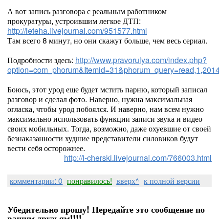
А вот запись разговора с реальным работником
прокуратуры, устроившим легкое ДТП:
http://leteha.livejournal.com/951577.html
Там всего 8 минут, но они скажут больше, чем весь сериал.
Подробности здесь:
http://www.pravorulya.com/index.php?
option=com_phorum&Itemid=31&phorum_query=read,1,201
Боюсь, этот урод еще будет мстить парню, который записал
разговор и сделал фото. Наверно, нужна максимальная
огласка, чтобы урод побоялся. И наверно, нам всем нужно
максимально использовать функции записи звука и видео
своих мобильных. Тогда, возможно, даже охуевшие от своей
безнаказанности худшие представители силовиков будут
вести себя осторожнее.
http://i-cherski.livejournal.com/766003.html
комментарии: 0
понравилось!
вверх^
к полной версии
Убедительно прошу! Передайте это сообщение по
вашим друзьям!!!!