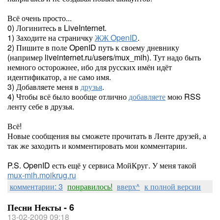
Всё очень просто...
0) Логинитесь в LiveInternet.
1) Заходите на страничку
ЖЖ OpenID
.
2) Пишите в поле OpenID путь к своему дневнику
(например liveinternet.ru/users/mux_mih). Тут надо быть
немного осторожнее, ибо для русских имён идёт
идентификатор, а не само имя.
3) Добавляете меня в
друзья
.
4) Чтобы всё было вообще отлично
добавляете
мою RSS
ленту себе в друзья.
Всё!
Новые сообщения вы сможете прочитать в Ленте друзей, а
так же заходить и комментировать мои комментарии.
P.S. OpenID есть ещё у сервиса МойКруг. У меня такой
mux-mih.moikrug.ru
комментарии: 3
понравилось!
вверх^
к полной версии
Песни Некты - 6
13-02-2009 09:18