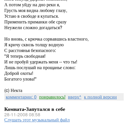
А потом уйду на дно реки я,
Грусть моя видна любому глазу,
Устаю в свободе я купаться.
Применить приманки обе сразу
Неужели сложно догадаться?
Но вновь, с крючка сорвавшись властного,
Я кричу сквозь толщу водную
С расстоянья безопасного:
"Я теперь свободная!
И не пробуй удержать меня -- что ты!
Лишь послушай на прощанье слово:
Доброй охоты!
Богатого улова!"
(c) Некта
комментарии: 0
понравилось!
вверх^
к полной версии
Комната-Запутался в себе
28-11-2008 08:58
Слушать этот музыкальный файл