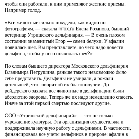
чтобы они работали, к ним применяют жесткие приемы.
Например голод.
«Все животные сильно похудели, как видно по
фотографиям, — сказала Infox.ru Елена Розанова, бывший
ветеринар Утришского дельфинария. — В очень плохом
состоянии знаменитый Егор — самец белухи. У афалин
появилась шея. Вы представляете, до чего надо довести
дельфина, чтобы у него появилась шея?»
По словам бывшего директора Московского дельфинария
Владимира Петрушина, раньше такого невозможно было
себе представить. Дельфины не умирали, а рожали
детенышей, что говорит об их благополучии. До
рейдерского захвата все животные в дельфинарии были
абсолютно здоровы. Теперь же их надо немедленно спасать.
Иначе за этой первой смертью последуют другие.
OOO «Утришский дельфинарий» — это не только
учреждение культуры. Эта организация осуществляла и
поддерживала научную работу с дельфинами. В частности,
финансировала все учеты дельфинов в природе: афалин в